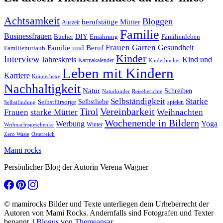
Achtsamkeit
Bloggen
berufstätige Mütter
Auszeit
Familie
Businessfrauen
DIY
Ernährung
Familienleben
Bücher
Frauen
Garten
Gesundheit
Familie und Beruf
Familienurlaub
Kinder
Interview
Jahreskreis
Kind und
Karmakalender
Kinderbücher
Leben mit Kindern
Karriere
Kräuterhexe
Nachhaltigkeit
Natur
Schreiben
Naturkinder
Reiseberichte
Selbständigkeit
Starke
Selbstliebe
Selbstfürsorge
spielen
Selbstfindung
Tirol
Vereinbarkeit
Frauen
starke Mütter
Weihnachten
Wochenende in Bildern
Werbung
Yoga
Winter
Weihnachtsgeschenke
Zero Waste
Österreich
Mami rocks
Persönlicher Blog der Autorin Verena Wagner
© mamirocks Bilder und Texte unterliegen dem Urheberrecht der
Autoren von Mami Rocks. Andernfalls sind Fotografen und Texter
benannt.
|
Blogus
von
Themeansar
.