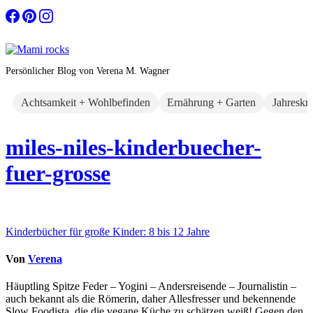
Zum
Inhalt
springen
Persönlicher Blog von Verena M. Wagner
Achtsamkeit + Wohlbefinden
Ernährung + Garten
Jahreskr
miles-niles-kinderbuecher-
fuer-grosse
Beitragsnavigation
Kinderbücher für große Kinder: 8 bis 12 Jahre
Von
Verena
Häuptling Spitze Feder – Yogini – Andersreisende – Journalistin –
auch bekannt als die Römerin, daher Allesfresser und bekennende
Slow Foodista, die die vegane Küche zu schätzen weiß! Gegen den