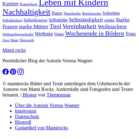
Leben mit Kindern
Karriere
Kräuterhexe
Nachhaltigkeit
Natur
Schreiben
Naturkinder
Reiseberichte
Selbständigkeit
Starke
Selbstliebe
Selbstfürsorge
spielen
Selbstfindung
Tirol
Vereinbarkeit
Frauen
starke Mütter
Weihnachten
Wochenende in Bildern
Werbung
Yoga
Winter
Weihnachtsgeschenke
Zero Waste
Österreich
Mami rocks
Persönlicher Blog der Autorin Verena Wagner
© mamirocks Bilder und Texte unterliegen dem Urheberrecht der
Autoren von Mami Rocks. Andernfalls sind Fotografen und Texter
benannt.
|
Blogus
von
Themeansar
.
Über die Autorin Verena Wagner
Impressum
Datenschutz
Blogroll
Gastartikel von Mamirocks