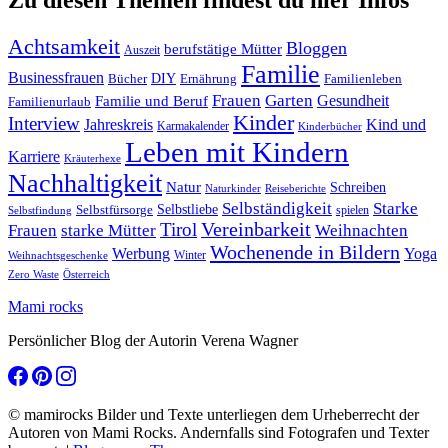
Achtsamkeit
Bloggen
berufstätige Mütter
Auszeit
Familie
Businessfrauen
DIY
Ernährung
Familienleben
Bücher
Frauen
Garten
Gesundheit
Familie und Beruf
Familienurlaub
Kinder
Interview
Jahreskreis
Kind und
Karmakalender
Kinderbücher
Leben mit Kindern
Karriere
Kräuterhexe
Nachhaltigkeit
Natur
Schreiben
Naturkinder
Reiseberichte
Selbständigkeit
Starke
Selbstliebe
Selbstfürsorge
spielen
Selbstfindung
Tirol
Vereinbarkeit
Frauen
starke Mütter
Weihnachten
Wochenende in Bildern
Werbung
Yoga
Winter
Weihnachtsgeschenke
Zero Waste
Österreich
Mami rocks
Persönlicher Blog der Autorin Verena Wagner
© mamirocks Bilder und Texte unterliegen dem Urheberrecht der
Autoren von Mami Rocks. Andernfalls sind Fotografen und Texter