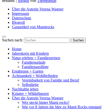
benannt.
|
Blogus
von
Themeansar
.
Über die Autorin Verena Wagner
Impressum
Datenschutz
Blogroll
Gastartikel von Mamirocks
Suchen nach:
Home
Jahreskreis mit Kindern
Natur erleben + Familienreisen
Familienurlaub
Familienausflüge
Ernährung + Garten
Achtsamkeit + Wohlbefinden
Vereinbarkeit von Familie und Beruf
Selbstliebe
Nachhaltig leben
Kräuter + Wildpflanzen
Über die Autorin Verena Wagner
Wer steckt hinter Mami rocks?
Wie vor 8 Jahren die Idee zu Mami Rocks entstand