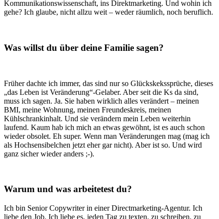
Kommunikationswissenschaft, ins Direktmarketing. Und wohin ich
gehe? Ich glaube, nicht allzu weit – weder räumlich, noch beruflich.
Was willst du über deine Familie sagen?
Früher dachte ich immer, das sind nur so Glückskekssprüche, dieses
„das Leben ist Veränderung“-Gelaber. Aber seit die Ks da sind,
muss ich sagen. Ja. Sie haben wirklich alles verändert – meinen
BMI, meine Wohnung, meinen Freundeskreis, meinen
Kühlschrankinhalt. Und sie verändern mein Leben weiterhin
laufend. Kaum hab ich mich an etwas gewöhnt, ist es auch schon
wieder obsolet. Eh super. Wenn man Veränderungen mag (mag ich
als Hochsensibelchen jetzt eher gar nicht). Aber ist so. Und wird
ganz sicher wieder anders ;-).
Warum und was arbeitetest du?
Ich bin Senior Copywriter in einer Directmarketing-Agentur. Ich
liebe den Job. Ich liebe es, jeden Tag zu texten, zu schreiben, zu