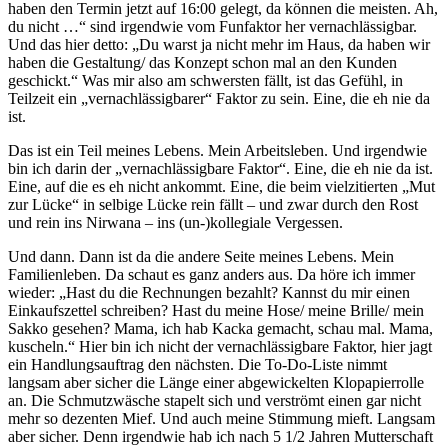
haben den Termin jetzt auf 16:00 gelegt, da können die meisten. Ah,
du nicht …“ sind irgendwie vom Funfaktor her vernachlässigbar.
Und das hier detto: „Du warst ja nicht mehr im Haus, da haben wir
haben die Gestaltung/ das Konzept schon mal an den Kunden
geschickt.“ Was mir also am schwersten fällt, ist das Gefühl, in
Teilzeit ein „vernachlässigbarer“ Faktor zu sein. Eine, die eh nie da
ist.
Das ist ein Teil meines Lebens. Mein Arbeitsleben. Und irgendwie
bin ich darin der „vernachlässigbare Faktor“. Eine, die eh nie da ist.
Eine, auf die es eh nicht ankommt. Eine, die beim vielzitierten „Mut
zur Lücke“ in selbige Lücke rein fällt – und zwar durch den Rost
und rein ins Nirwana – ins (un-)kollegiale Vergessen.
Und dann. Dann ist da die andere Seite meines Lebens. Mein
Familienleben. Da schaut es ganz anders aus. Da höre ich immer
wieder: „Hast du die Rechnungen bezahlt? Kannst du mir einen
Einkaufszettel schreiben? Hast du meine Hose/ meine Brille/ mein
Sakko gesehen? Mama, ich hab Kacka gemacht, schau mal. Mama,
kuscheln.“ Hier bin ich nicht der vernachlässigbare Faktor, hier jagt
ein Handlungsauftrag den nächsten. Die To-Do-Liste nimmt
langsam aber sicher die Länge einer abgewickelten Klopapierrolle
an. Die Schmutzwäsche stapelt sich und verströmt einen gar nicht
mehr so dezenten Mief. Und auch meine Stimmung mieft. Langsam
aber sicher. Denn irgendwie hab ich nach 5 1/2 Jahren Mutterschaft