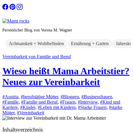
Zum
Inhalt
springen
Persönlicher Blog von Verena M. Wagner
Achtsamkeit + Wohlbefinden
Ernährung + Garten
Jahreskr
Vereinbarkeit von Familie und Beruf
Wieso heißt Mama Arbeitstier?
Neues zur Vereinbarkeit
#Austria
,
#berufstätige Mütter
,
#Bloggen
,
#Businessfrauen
,
#Familie
,
#Familie und Beruf
,
#Frauen
,
#Interview
,
#Kind und
Karriere
,
#Kinder
,
#Leben mit Kindern
,
#Starke Frauen
,
#starke
Mütter
,
#Vereinbarkeit
Inhaltsverzeichnis