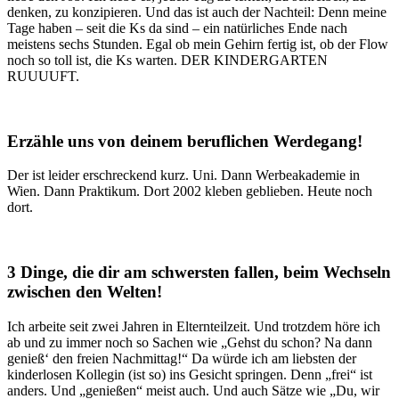
denken, zu konzipieren. Und das ist auch der Nachteil: Denn meine
Tage haben – seit die Ks da sind – ein natürliches Ende nach
meistens sechs Stunden. Egal ob mein Gehirn fertig ist, ob der Flow
noch so toll ist, die Ks warten. DER KINDERGARTEN
RUUUUFT.
Erzähle uns von deinem beruflichen Werdegang!
Der ist leider erschreckend kurz. Uni. Dann Werbeakademie in
Wien. Dann Praktikum. Dort 2002 kleben geblieben. Heute noch
dort.
3 Dinge, die dir am schwersten fallen, beim Wechseln
zwischen den Welten!
Ich arbeite seit zwei Jahren in Elternteilzeit. Und trotzdem höre ich
ab und zu immer noch so Sachen wie „Gehst du schon? Na dann
genieß‘ den freien Nachmittag!“ Da würde ich am liebsten der
kinderlosen Kollegin (ist so) ins Gesicht springen. Denn „frei“ ist
anders. Und „genießen“ meist auch. Und auch Sätze wie „Du, wir