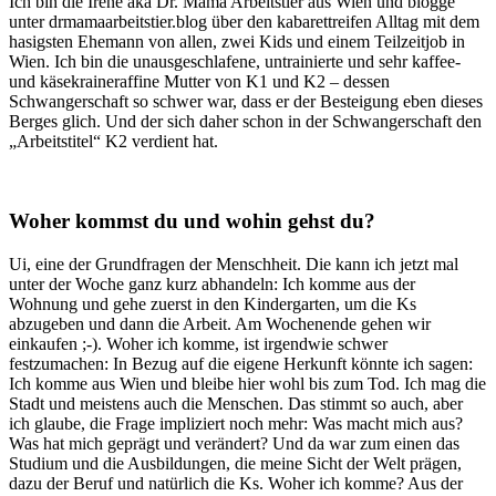
Ich bin die Irene aka Dr. Mama Arbeitstier aus Wien und blogge
unter drmamaarbeitstier.blog über den kabarettreifen Alltag mit dem
hasigsten Ehemann von allen, zwei Kids und einem Teilzeitjob in
Wien. Ich bin die unausgeschlafene, untrainierte und sehr kaffee-
und käsekraineraffine Mutter von K1 und K2 – dessen
Schwangerschaft so schwer war, dass er der Besteigung eben dieses
Berges glich. Und der sich daher schon in der Schwangerschaft den
„Arbeitstitel“ K2 verdient hat.
Woher kommst du und wohin gehst du?
Ui, eine der Grundfragen der Menschheit. Die kann ich jetzt mal
unter der Woche ganz kurz abhandeln: Ich komme aus der
Wohnung und gehe zuerst in den Kindergarten, um die Ks
abzugeben und dann die Arbeit. Am Wochenende gehen wir
einkaufen ;-). Woher ich komme, ist irgendwie schwer
festzumachen: In Bezug auf die eigene Herkunft könnte ich sagen:
Ich komme aus Wien und bleibe hier wohl bis zum Tod. Ich mag die
Stadt und meistens auch die Menschen. Das stimmt so auch, aber
ich glaube, die Frage impliziert noch mehr: Was macht mich aus?
Was hat mich geprägt und verändert? Und da war zum einen das
Studium und die Ausbildungen, die meine Sicht der Welt prägen,
dazu der Beruf und natürlich die Ks. Woher ich komme? Aus der