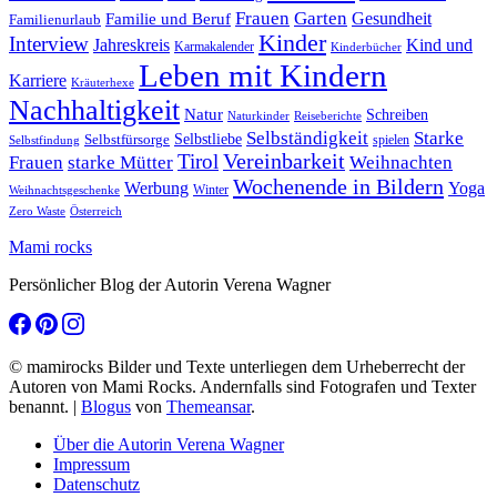
Frauen
Garten
Gesundheit
Familie und Beruf
Familienurlaub
Kinder
Interview
Jahreskreis
Kind und
Karmakalender
Kinderbücher
Leben mit Kindern
Karriere
Kräuterhexe
Nachhaltigkeit
Natur
Schreiben
Naturkinder
Reiseberichte
Selbständigkeit
Starke
Selbstliebe
Selbstfürsorge
spielen
Selbstfindung
Tirol
Vereinbarkeit
Frauen
starke Mütter
Weihnachten
Wochenende in Bildern
Werbung
Yoga
Winter
Weihnachtsgeschenke
Zero Waste
Österreich
Mami rocks
Persönlicher Blog der Autorin Verena Wagner
© mamirocks Bilder und Texte unterliegen dem Urheberrecht der
Autoren von Mami Rocks. Andernfalls sind Fotografen und Texter
benannt.
|
Blogus
von
Themeansar
.
Über die Autorin Verena Wagner
Impressum
Datenschutz