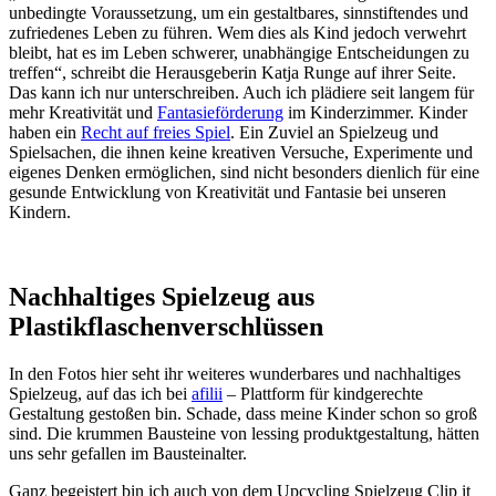
unbedingte Voraussetzung, um ein gestaltbares, sinnstiftendes und
zufriedenes Leben zu führen. Wem dies als Kind jedoch verwehrt
bleibt, hat es im Leben schwerer, unabhängige Entscheidungen zu
treffen“, schreibt die Herausgeberin Katja Runge auf ihrer Seite.
Das kann ich nur unterschreiben. Auch ich plädiere seit langem für
mehr Kreativität und
Fantasieförderung
im Kinderzimmer. Kinder
haben ein
Recht auf freies Spiel
. Ein Zuviel an Spielzeug und
Spielsachen, die ihnen keine kreativen Versuche, Experimente und
eigenes Denken ermöglichen, sind nicht besonders dienlich für eine
gesunde Entwicklung von Kreativität und Fantasie bei unseren
Kindern.
Nachhaltiges Spielzeug aus
Plastikflaschenverschlüssen
In den Fotos hier seht ihr weiteres wunderbares und nachhaltiges
Spielzeug, auf das ich bei
afilii
– Plattform für kindgerechte
Gestaltung gestoßen bin. Schade, dass meine Kinder schon so groß
sind. Die krummen Bausteine von lessing produktgestaltung, hätten
uns sehr gefallen im Bausteinalter.
Ganz begeistert bin ich auch von dem Upcycling Spielzeug Clip it