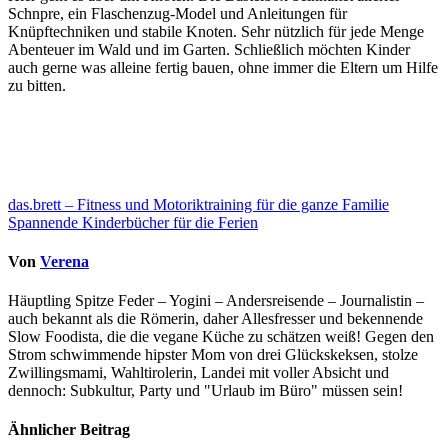
Schnpre, ein Flaschenzug-Model und Anleitungen für
Knüpftechniken und stabile Knoten. Sehr nützlich für jede Menge
Abenteuer im Wald und im Garten. Schließlich möchten Kinder
auch gerne was alleine fertig bauen, ohne immer die Eltern um Hilfe
zu bitten.
Beitragsnavigation
das.brett – Fitness und Motoriktraining für die ganze Familie
Spannende Kinderbücher für die Ferien
Von
Verena
Häuptling Spitze Feder – Yogini – Andersreisende – Journalistin –
auch bekannt als die Römerin, daher Allesfresser und bekennende
Slow Foodista, die die vegane Küche zu schätzen weiß! Gegen den
Strom schwimmende hipster Mom von drei Glückskeksen, stolze
Zwillingsmami, Wahltirolerin, Landei mit voller Absicht und
dennoch: Subkultur, Party und "Urlaub im Büro" müssen sein!
Ähnlicher Beitrag