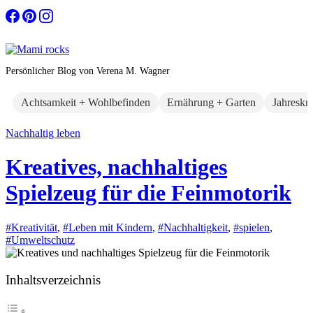
Zum
Inhalt
springen
Persönlicher Blog von Verena M. Wagner
Achtsamkeit + Wohlbefinden
Ernährung + Garten
Jahreskr
Nachhaltig leben
Kreatives, nachhaltiges
Spielzeug für die Feinmotorik
#Kreativität
,
#Leben mit Kindern
,
#Nachhaltigkeit
,
#spielen
,
#Umweltschutz
Inhaltsverzeichnis