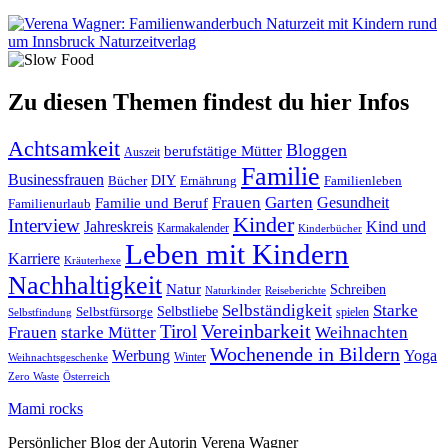
Zu diesen Themen findest du hier Infos
Achtsamkeit
Bloggen
berufstätige Mütter
Auszeit
Familie
Businessfrauen
DIY
Ernährung
Familienleben
Bücher
Frauen
Garten
Gesundheit
Familie und Beruf
Familienurlaub
Kinder
Interview
Jahreskreis
Kind und
Karmakalender
Kinderbücher
Leben mit Kindern
Karriere
Kräuterhexe
Nachhaltigkeit
Natur
Schreiben
Naturkinder
Reiseberichte
Selbständigkeit
Starke
Selbstliebe
Selbstfürsorge
spielen
Selbstfindung
Tirol
Vereinbarkeit
Frauen
starke Mütter
Weihnachten
Wochenende in Bildern
Werbung
Yoga
Winter
Weihnachtsgeschenke
Zero Waste
Österreich
Mami rocks
Persönlicher Blog der Autorin Verena Wagner