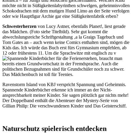
komisch – für Jungs und Mödchen gleichermaßen. Welches Kind
möchte nicht in Süßigkeitenlabyrinthen schwelgen, geheimnisvollen
Schokodrachen mit dem mutigen Hund Limo an der Seite verfolgen
oder wie Hauptfigur Archie gar eine Süßigkeitenfabrik erben?
Schwesterherzen
von Lucy Astner, ebenfalls Planet!, liest gerade
das Mädchen. (Foto siehe Titelbild). Sehr gut kommt die
abwechslungsreiche Schriftgestaltung ‚a la Graigs Tagebuch und
Tom Gates an – auch wenn keine Comics enthalten sind, mögen die
Kids das. Ich würde das Buch erst fürs Gymnasium empfehlen, ab
12 oder frühestens 11. Um die Sprachwitze mit englisch zu v
erstehen, braucht man
bereits einen Grundwortschatz in der Fremdsprache. Auch die
politischen Bezugnahmen sind für Grundschüler noch zu schwer.
Das Mädchenbuch ist toll für Teenies.
Ravenstorm Island von KBJ verspricht Spannung und Geheimnis.
Spannende Kinderbücher erkenne ich immer an der Nicht-
ansprechbarkeit meiner Kinder. Sie sagen plötzlich gar nichts mehr!
Der Doppelband enthält die Abenteuer der Mystery-Serie von
Gillian Philip:
Die verschwundenen Kinder und Das Geisterschiff.
Naturschutz spielerisch entdecken