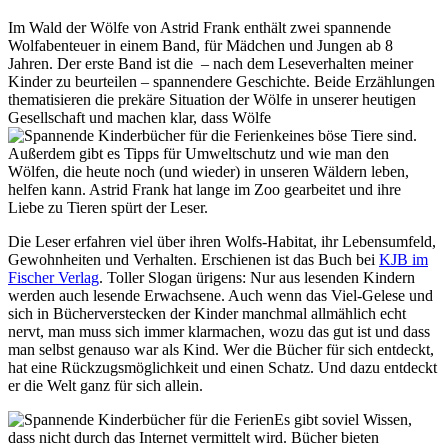
Im Wald der Wölfe von Astrid Frank enthält zwei
spannende
Wolfabenteuer in einem Band, für Mädchen und Jungen ab 8
Jahren. Der erste Band ist die – nach dem Leseverhalten meiner
Kinder zu beurteilen – spannendere Geschichte. Beide Erzählungen
thematisieren die prekäre Situation der Wölfe in unserer heutigen
Gesellschaft und machen klar, dass Wölfe
keines böse Tiere sind.
Außerdem gibt es Tipps für Umweltschutz und wie man den
Wölfen, die heute noch (und wieder) in unseren Wäldern leben,
helfen kann. Astrid Frank hat lange im Zoo gearbeitet und ihre
Liebe zu Tieren spürt der Leser.
Die Leser erfahren viel über ihren Wolfs-Habitat, ihr Lebensumfeld,
Gewohnheiten und Verhalten. Erschienen ist das Buch bei
KJB im
Fischer Verlag
. Toller Slogan ürigens: Nur aus lesenden Kindern
werden auch lesende Erwachsene. Auch wenn das Viel-Gelese und
sich in Bücherverstecken der Kinder manchmal allmählich echt
nervt, man muss sich immer klarmachen, wozu das gut ist und dass
man selbst genauso war als Kind. Wer die Bücher für sich entdeckt,
hat eine Rückzugsmöglichkeit und einen Schatz. Und dazu entdeckt
er die Welt ganz für sich allein.
Es gibt soviel Wissen,
dass nicht durch das Internet vermittelt wird. Bücher bieten