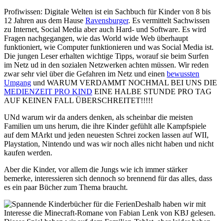
Profiwissen: Digitale Welten ist ein Sachbuch für Kinder von 8 bis
12 Jahren aus dem Hause
Ravensburger
. Es vermittelt Sachwissen
zu Internet, Social Media aber auch Hard- und Software. Es wird
Fragen nachgegangen, wie das World wide Web überhaupt
funktioniert, wie Computer funktionieren und was Social Media ist.
Die jungen Leser erhalten wichtige Tipps, worauf sie beim Surfen
im Netz ud in den sozialen Netzwerken achten müssen. Wir reden
zwar sehr viel über die Gefahren im Netz und einen
bewussten
Umgang
und WARUM VERDAMMT NOCHMAL BEI UNS DIE
MEDIENZEIT PRO KIND
EINE HALBE STUNDE PRO TAG
AUF KEINEN FALL ÜBERSCHREITET!!!!!
UNd warum wir da anders denken, als scheinbar die meisten
Familien um uns herum, die ihre Kinder gefühlt alle Kampfspiele
auf dem MArkt und jeden neuesten Schrei zocken lassen auf WII,
Playstation, Nintendo und was wir noch alles nicht haben und nicht
kaufen werden.
Aber die Kinder, vor allem die Jungs wie ich immer stärker
bemerke, interessieren sich dennoch so brennend für das alles, dass
es ein paar Bücher zum Thema braucht.
Deshalb haben wir mit
Interesse die Minecraft-Romane von Fabian Lenk von KBJ gelesen.