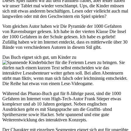
Dieses Spiel haben wir auf dem Familien-Tablet, aber leider haben
wir unser Tablet mal wieder verschlampt. Ups, die Kinder müssen
sich mit etwas anderem beschäftigen. Lesen oder vielleicht auch mal
langweilen oder mit den Geschwistern ein Spiel spielen?
Vom gleichen Autor haben wir Die Pyramide der 1000 Gefahren
von Ravensburger gelesen. Ich habe in der vierten Klasse Die Insel
der 1000 Gefahren in der Schule gelesen. Ich habe es geliebt!
Zufällig haben wir im Internet entdeckt, dass es mittlerweile über 30
Bände von verschiedenen Autoren in diesem Stil gibt.
Das Buch eignet sich gut, um Kinder zu
m Lesen zu bringen. Sie
dürfen nach einem kurzen Text selbst entscheiden wie das
interaktive Leseabenteuer weiter gehen soll. Bei allen Abenteuern
stirbt man fiktiv, wenn man sich falsch oder leichtsinnig entscheidet.
Die Reihe hat etwas von einem Lese-Videogame.
Während das Pharao-Buch gut für 8-Jährige passt, sind die 1000
Gefahren im Internet vom High-Tech-Autor Frank Stieper etwas
komplexer und ab 10 Jahren geeignet. Neben englischen
Ausdrücken geht es mit Slangsprache um die Graffiti- ubnd
Sprüherszene sowie Hacker. Sehr spannend und eine gute
Weiterentwicklung des interaktiven Konzepts.
Der Charakter mit einzelnen Segmenten eignet sich gut für ungeübte