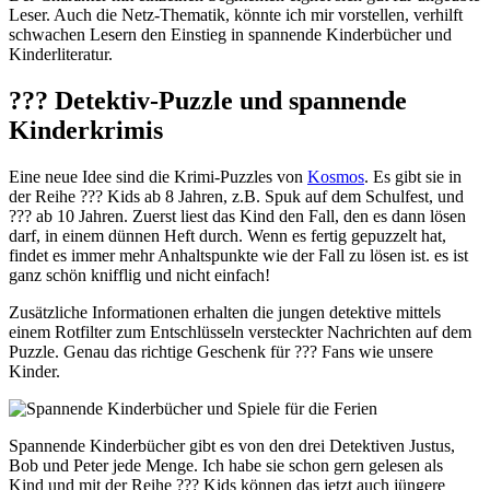
Leser. Auch die Netz-Thematik, könnte ich mir vorstellen, verhilft
schwachen Lesern den Einstieg in spannende Kinderbücher und
Kinderliteratur.
??? Detektiv-Puzzle und spannende
Kinderkrimis
Eine neue Idee sind die Krimi-Puzzles von
Kosmos
. Es gibt sie in
der Reihe ??? Kids ab 8 Jahren, z.B. Spuk auf dem Schulfest, und
??? ab 10 Jahren. Zuerst liest das Kind den Fall, den es dann lösen
darf, in einem dünnen Heft durch. Wenn es fertig gepuzzelt hat,
findet es immer mehr Anhaltspunkte wie der Fall zu lösen ist. es ist
ganz schön knifflig und nicht einfach!
Zusätzliche Informationen erhalten die jungen detektive mittels
einem Rotfilter zum Entschlüsseln versteckter Nachrichten auf dem
Puzzle. Genau das richtige Geschenk für ??? Fans wie unsere
Kinder.
Spannende Kinderbücher gibt es von den drei Detektiven Justus,
Bob und Peter jede Menge. Ich habe sie schon gern gelesen als
Kind und mit der Reihe ??? Kids können das jetzt auch jüngere