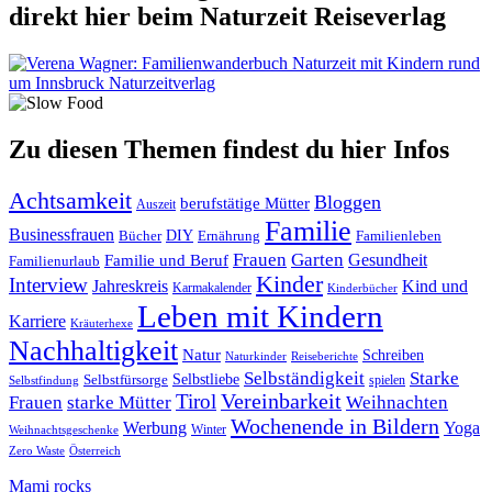
direkt hier beim Naturzeit Reiseverlag
Zu diesen Themen findest du hier Infos
Achtsamkeit
Bloggen
berufstätige Mütter
Auszeit
Familie
Businessfrauen
DIY
Ernährung
Familienleben
Bücher
Frauen
Garten
Gesundheit
Familie und Beruf
Familienurlaub
Kinder
Interview
Jahreskreis
Kind und
Karmakalender
Kinderbücher
Leben mit Kindern
Karriere
Kräuterhexe
Nachhaltigkeit
Natur
Schreiben
Naturkinder
Reiseberichte
Selbständigkeit
Starke
Selbstliebe
Selbstfürsorge
spielen
Selbstfindung
Tirol
Vereinbarkeit
Frauen
starke Mütter
Weihnachten
Wochenende in Bildern
Werbung
Yoga
Winter
Weihnachtsgeschenke
Zero Waste
Österreich
Mami rocks