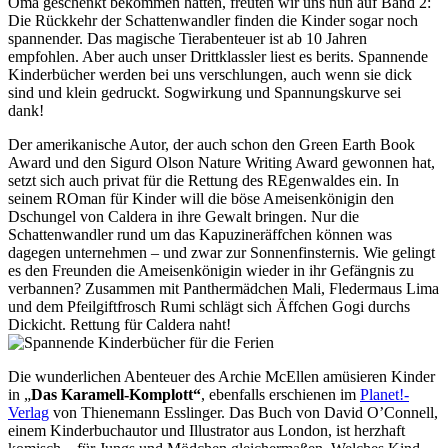
Oma geschenkt bekommen hatten, freuten wir uns nun auf Band 2:
Die Rückkehr der Schattenwandler finden die Kinder sogar noch
spannender. Das magische Tierabenteuer ist ab 10 Jahren
empfohlen. Aber auch unser Drittklassler liest es berits. Spannende
Kinderbücher werden bei uns verschlungen, auch wenn sie dick
sind und klein gedruckt. Sogwirkung und Spannungskurve sei
dank!
Der amerikanische Autor, der auch schon den Green Earth Book
Award und den Sigurd Olson Nature Writing Award gewonnen hat,
setzt sich auch privat für die Rettung des REgenwaldes ein. In
seinem ROman für Kinder will die böse Ameisenkönigin den
Dschungel von Caldera in ihre Gewalt bringen. Nur die
Schattenwandler rund um das Kapuzineräffchen können was
dagegen unternehmen – und zwar zur Sonnenfinsternis. Wie gelingt
es den Freunden die Ameisenkönigin wieder in ihr Gefängnis zu
verbannen? Zusammen mit Panthermädchen Mali, Fledermaus Lima
und dem Pfeilgiftfrosch Rumi schlägt sich Äffchen Gogi durchs
Dickicht. Rettung für Caldera naht!
Die wunderlichen Abenteuer des Archie McEllen amüsieren Kinder
in „
Das Karamell-Komplott“
, ebenfalls erschienen im
Planet!-
Verlag
von Thienemann Esslinger. Das
Buch von David O’Connell,
einem Kinderbuchautor und Illustrator aus London, ist herzhaft