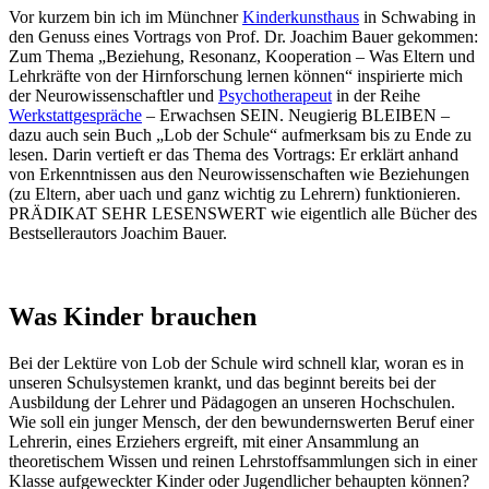
Vor kurzem bin ich im Münchner
Kinderkunsthaus
in Schwabing in
den Genuss eines Vortrags von Prof. Dr. Joachim Bauer gekommen:
Zum Thema „Beziehung, Resonanz, Kooperation – Was Eltern und
Lehrkräfte von der Hirnforschung lernen können“ inspirierte mich
der Neurowissenschaftler und
Psychotherapeut
in der Reihe
Werkstattgespräche
– Erwachsen SEIN. Neugierig BLEIBEN –
dazu auch sein Buch „Lob der Schule“ aufmerksam bis zu Ende zu
lesen. Darin vertieft er das Thema des Vortrags: Er erklärt anhand
von Erkenntnissen aus den Neurowissenschaften wie Beziehungen
(zu Eltern, aber uach und ganz wichtig zu Lehrern) funktionieren.
PRÄDIKAT SEHR LESENSWERT wie eigentlich alle Bücher des
Bestsellerautors Joachim Bauer.
Was Kinder brauchen
Bei der Lektüre von Lob der Schule wird schnell klar, woran es in
unseren Schulsystemen krankt, und das beginnt bereits bei der
Ausbildung der Lehrer und Pädagogen an unseren Hochschulen.
Wie soll ein junger Mensch, der den bewundernswerten Beruf einer
Lehrerin, eines Erziehers ergreift, mit einer Ansammlung an
theoretischem Wissen und reinen Lehrstoffsammlungen sich in einer
Klasse aufgeweckter Kinder oder Jugendlicher behaupten können?