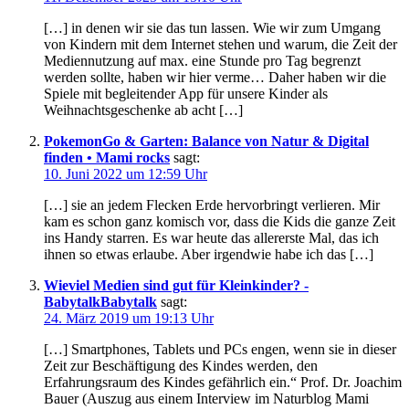
[…] in denen wir sie das tun lassen. Wie wir zum Umgang
von Kindern mit dem Internet stehen und warum, die Zeit der
Mediennutzung auf max. eine Stunde pro Tag begrenzt
werden sollte, haben wir hier verme… Daher haben wir die
Spiele mit begleitender App für unsere Kinder als
Weihnachtsgeschenke ab acht […]
PokemonGo & Garten: Balance von Natur & Digital
finden • Mami rocks
sagt:
10. Juni 2022 um 12:59 Uhr
[…] sie an jedem Flecken Erde hervorbringt verlieren. Mir
kam es schon ganz komisch vor, dass die Kids die ganze Zeit
ins Handy starren. Es war heute das allererste Mal, das ich
ihnen so etwas erlaube. Aber irgendwie habe ich das […]
Wieviel Medien sind gut für Kleinkinder? -
BabytalkBabytalk
sagt:
24. März 2019 um 19:13 Uhr
[…] Smartphones, Tablets und PCs engen, wenn sie in dieser
Zeit zur Beschäftigung des Kindes werden, den
Erfahrungsraum des Kindes gefährlich ein.“ Prof. Dr. Joachim
Bauer (Auszug aus einem Interview im Naturblog Mami