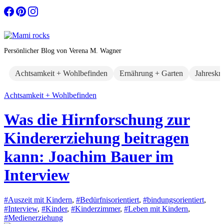
Zum
Inhalt
springen
Persönlicher Blog von Verena M. Wagner
Achtsamkeit + Wohlbefinden
Ernährung + Garten
Jahreskr
Achtsamkeit + Wohlbefinden
Was die Hirnforschung zur
Kindererziehung beitragen
kann: Joachim Bauer im
Interview
#Auszeit mit Kindern
,
#Bedürfnisorientiert
,
#bindungsorientiert
,
#Interview
,
#Kinder
,
#Kinderzimmer
,
#Leben mit Kindern
,
#Medienerziehung