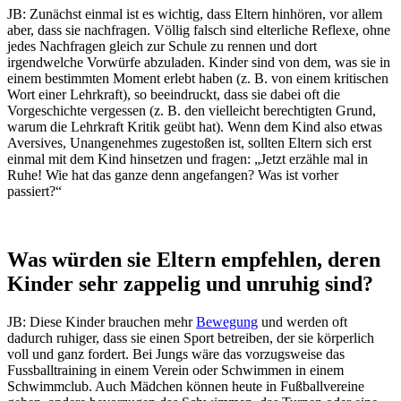
JB: Zunächst einmal ist es wichtig, dass Eltern hinhören, vor allem
aber, dass sie nachfragen. Völlig falsch sind elterliche Reflexe, ohne
jedes Nachfragen gleich zur Schule zu rennen und dort
irgendwelche Vorwürfe abzuladen. Kinder sind von dem, was sie in
einem bestimmten Moment erlebt haben (z. B. von einem kritischen
Wort einer Lehrkraft), so beeindruckt, dass sie dabei oft die
Vorgeschichte vergessen (z. B. den vielleicht berechtigten Grund,
warum die Lehrkraft Kritik geübt hat). Wenn dem Kind also etwas
Aversives, Unangenehmes zugestoßen ist, sollten Eltern sich erst
einmal mit dem Kind hinsetzen und fragen: „Jetzt erzähle mal in
Ruhe! Wie hat das ganze denn angefangen? Was ist vorher
passiert?“
Was würden sie Eltern empfehlen, deren
Kinder sehr zappelig und unruhig sind?
JB: Diese Kinder brauchen mehr
Bewegung
und werden oft
dadurch ruhiger, dass sie einen Sport betreiben, der sie körperlich
voll und ganz fordert. Bei Jungs wäre das vorzugsweise das
Fussballtraining in einem Verein oder Schwimmen in einem
Schwimmclub. Auch Mädchen können heute in Fußballvereine