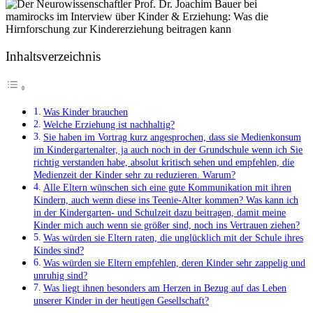
Inhaltsverzeichnis
Was Kinder brauchen
Welche Erziehung ist nachhaltig?
Sie haben im Vortrag kurz angesprochen, dass sie Medienkonsum
im Kindergartenalter, ja auch noch in der Grundschule wenn ich Sie
richtig verstanden habe, absolut kritisch sehen und empfehlen, die
Medienzeit der Kinder sehr zu reduzieren. Warum?
Alle Eltern wünschen sich eine gute Kommunikation mit ihren
Kindern, auch wenn diese ins Teenie-Alter kommen? Was kann ich
in der Kindergarten- und Schulzeit dazu beitragen, damit meine
Kinder mich auch wenn sie größer sind, noch ins Vertrauen ziehen?
Was würden sie Eltern raten, die unglücklich mit der Schule ihres
Kindes sind?
Was würden sie Eltern empfehlen, deren Kinder sehr zappelig und
unruhig sind?
Was liegt ihnen besonders am Herzen in Bezug auf das Leben
unserer Kinder in der heutigen Gesellschaft?