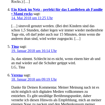
Rocks.) […]
Ein Kiosk im Netz - perfekt für das Landleben als Familie
• Mami rocks
sagt:
14. Mai 2018 um 11:25 Uhr
[…] sinnvoll genutzt werden. (Bei drei Kindern sind das
schon 1,5 Stunden, daher legen wir immer wieder medienfreie
Tage ein, oft darf jeder auch nur 15 Minuten, denn wenn die
anderen dran sind, wird weiter zugeguckt. […]
Tina
sagt:
19. Januar 2018 um 16:14 Uhr
Ja, das stimmt. Schlecht ist es nicht, wenn einem hier ab und
an mal wieder auf die Schulter getippt wird.
LG, Tina
Verena
sagt:
18. Januar 2018 um 09:19 Uhr
Danke für Deinen Kommentar. Meiner Meinung nach ist es
nicht möglich sich digitalen Medien vollkommen zu
entziehen. Es gibt unzählige Berührungspunkte, daher
verstehe ich diesen Hinweis als Empfehlung, mich an meiner
eigenen Nase zu packen und den Medienkonsum meiner