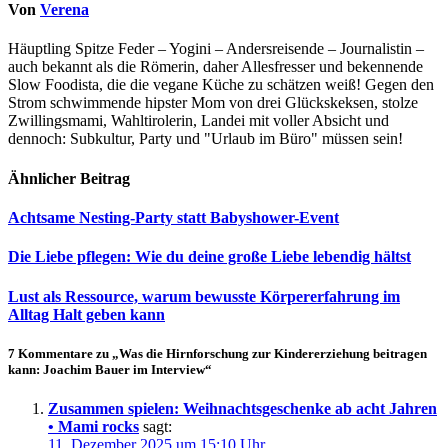
Von
Verena
Häuptling Spitze Feder – Yogini – Andersreisende – Journalistin –
auch bekannt als die Römerin, daher Allesfresser und bekennende
Slow Foodista, die die vegane Küche zu schätzen weiß! Gegen den
Strom schwimmende hipster Mom von drei Glückskeksen, stolze
Zwillingsmami, Wahltirolerin, Landei mit voller Absicht und
dennoch: Subkultur, Party und "Urlaub im Büro" müssen sein!
Ähnlicher Beitrag
Achtsame Nesting-Party statt Babyshower-Event
Die Liebe pflegen: Wie du deine große Liebe lebendig hältst
Lust als Ressource, warum bewusste Körpererfahrung im
Alltag Halt geben kann
7 Kommentare zu „Was die Hirnforschung zur Kindererziehung beitragen
kann: Joachim Bauer im Interview“
Zusammen spielen: Weihnachtsgeschenke ab acht Jahren
• Mami rocks
sagt:
11. Dezember 2025 um 15:10 Uhr