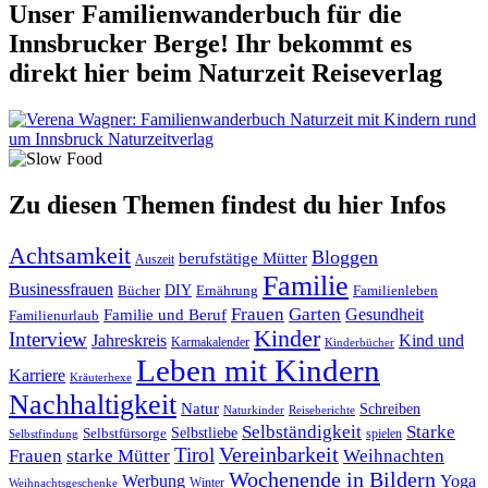
Unser Familienwanderbuch für die
Innsbrucker Berge! Ihr bekommt es
direkt hier beim Naturzeit Reiseverlag
Zu diesen Themen findest du hier Infos
Achtsamkeit
Bloggen
berufstätige Mütter
Auszeit
Familie
Businessfrauen
DIY
Ernährung
Familienleben
Bücher
Frauen
Garten
Gesundheit
Familie und Beruf
Familienurlaub
Kinder
Interview
Jahreskreis
Kind und
Karmakalender
Kinderbücher
Leben mit Kindern
Karriere
Kräuterhexe
Nachhaltigkeit
Natur
Schreiben
Naturkinder
Reiseberichte
Selbständigkeit
Starke
Selbstliebe
Selbstfürsorge
spielen
Selbstfindung
Tirol
Vereinbarkeit
Frauen
starke Mütter
Weihnachten
Wochenende in Bildern
Werbung
Yoga
Winter
Weihnachtsgeschenke