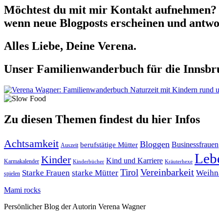
Möchtest du mit mir Kontakt aufnehmen? 
wenn neue Blogposts erscheinen und antwor
Alles Liebe, Deine Verena.
Unser Familienwanderbuch für die Innsbru
Zu diesen Themen findest du hier Infos
Achtsamkeit
Bloggen
berufstätige Mütter
Businessfrauen
Auszeit
Leb
Kinder
Kind und Karriere
Karmakalender
Kräuterhexe
Kinderbücher
Tirol
Vereinbarkeit
Starke Frauen
starke Mütter
Weihn
spielen
Mami rocks
Persönlicher Blog der Autorin Verena Wagner