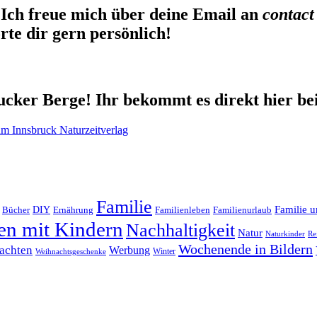
Ich freue mich über deine Email an
contact
te dir gern persönlich!
cker Berge! Ihr bekommt es direkt hier be
Familie
Familie u
DIY
Ernährung
Familienleben
Familienurlaub
Bücher
en mit Kindern
Nachhaltigkeit
Natur
Naturkinder
Re
Wochenende in Bildern
achten
Werbung
Winter
Weihnachtsgeschenke