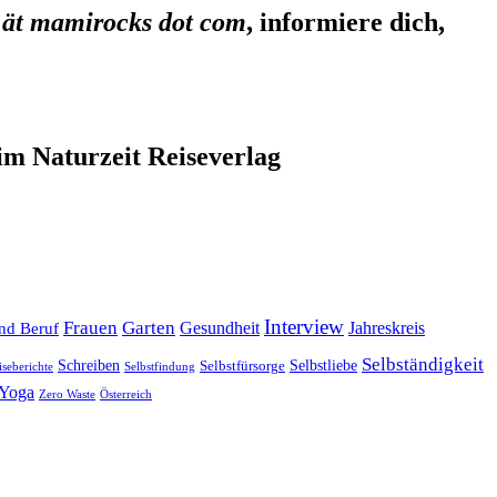
 ät mamirocks dot com
, informiere dich,
im Naturzeit Reiseverlag
Interview
Frauen
Garten
Gesundheit
Jahreskreis
nd Beruf
Selbständigkeit
Selbstliebe
Schreiben
Selbstfürsorge
iseberichte
Selbstfindung
Yoga
Zero Waste
Österreich