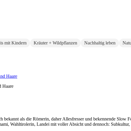
eis mit Kindern
Kräuter + Wildpflanzen
Nachhaltig leben
Natu
d Haare
auch bekannt als die Römerin, daher Allesfresser und bekennende Slow 
i, Wahltirolerin, Landei mit voller Absicht und dennoch: Subkultur,