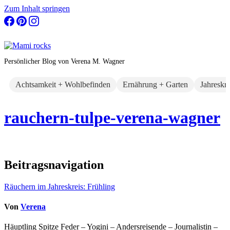
Zum Inhalt springen
Persönlicher Blog von Verena M. Wagner
Achtsamkeit + Wohlbefinden
Ernährung + Garten
Jahreskr
rauchern-tulpe-verena-wagner
Beitragsnavigation
Räuchern im Jahreskreis: Frühling
Von
Verena
Häuptling Spitze Feder – Yogini – Andersreisende – Journalistin –