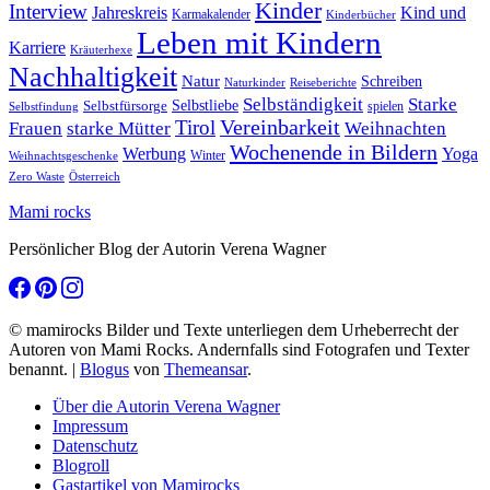
Kinder
Interview
Jahreskreis
Kind und
Karmakalender
Kinderbücher
Leben mit Kindern
Karriere
Kräuterhexe
Nachhaltigkeit
Natur
Schreiben
Naturkinder
Reiseberichte
Selbständigkeit
Starke
Selbstliebe
Selbstfürsorge
spielen
Selbstfindung
Tirol
Vereinbarkeit
Frauen
starke Mütter
Weihnachten
Wochenende in Bildern
Werbung
Yoga
Winter
Weihnachtsgeschenke
Zero Waste
Österreich
Mami rocks
Persönlicher Blog der Autorin Verena Wagner
© mamirocks Bilder und Texte unterliegen dem Urheberrecht der
Autoren von Mami Rocks. Andernfalls sind Fotografen und Texter
benannt.
|
Blogus
von
Themeansar
.
Über die Autorin Verena Wagner
Impressum
Datenschutz
Blogroll
Gastartikel von Mamirocks