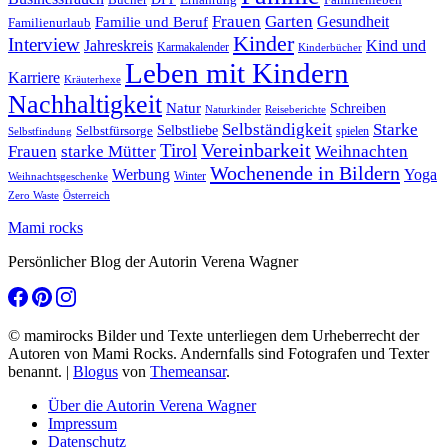
Frauen
Garten
Gesundheit
Familie und Beruf
Familienurlaub
Kinder
Interview
Jahreskreis
Kind und
Karmakalender
Kinderbücher
Leben mit Kindern
Karriere
Kräuterhexe
Nachhaltigkeit
Natur
Schreiben
Naturkinder
Reiseberichte
Selbständigkeit
Starke
Selbstliebe
Selbstfürsorge
spielen
Selbstfindung
Tirol
Vereinbarkeit
Frauen
starke Mütter
Weihnachten
Wochenende in Bildern
Werbung
Yoga
Winter
Weihnachtsgeschenke
Zero Waste
Österreich
Mami rocks
Persönlicher Blog der Autorin Verena Wagner
© mamirocks Bilder und Texte unterliegen dem Urheberrecht der
Autoren von Mami Rocks. Andernfalls sind Fotografen und Texter
benannt.
|
Blogus
von
Themeansar
.
Über die Autorin Verena Wagner
Impressum
Datenschutz