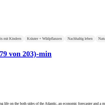
eis mit Kindern
Kräuter + Wildpflanzen
Nachhaltig leben
Natu
79 von 203)-min
fe on the both sides of the Atlantic, an economic forecaster and a mo