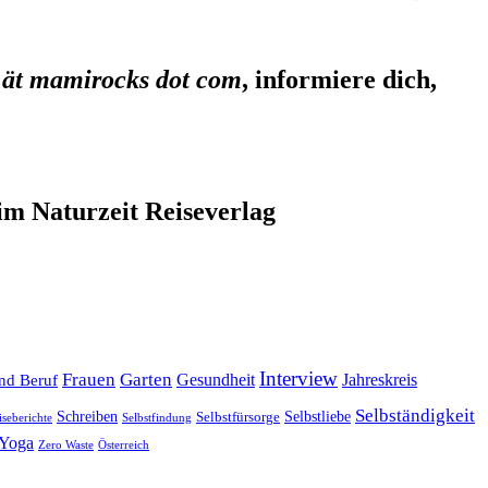
 ät mamirocks dot com
, informiere dich,
im Naturzeit Reiseverlag
Interview
Frauen
Garten
Gesundheit
Jahreskreis
nd Beruf
Selbständigkeit
Selbstliebe
Schreiben
Selbstfürsorge
iseberichte
Selbstfindung
Yoga
Zero Waste
Österreich