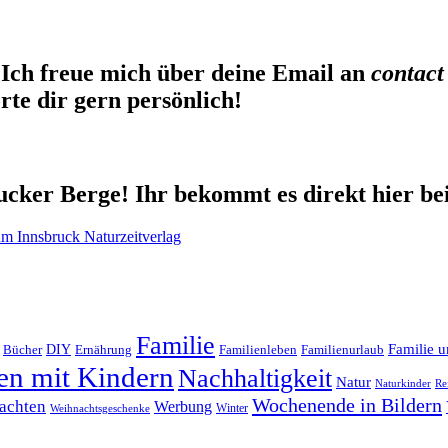
Ich freue mich über deine Email an
contact
te dir gern persönlich!
cker Berge! Ihr bekommt es direkt hier be
Familie
Familie u
DIY
Ernährung
Familienleben
Familienurlaub
Bücher
en mit Kindern
Nachhaltigkeit
Natur
Naturkinder
Re
Wochenende in Bildern
achten
Werbung
Winter
Weihnachtsgeschenke