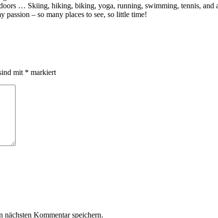
utdoors … Skiing, hiking, biking, yoga, running, swimming, tennis, and 
y passion – so many places to see, so little time!
sind mit
*
markiert
n nächsten Kommentar speichern.