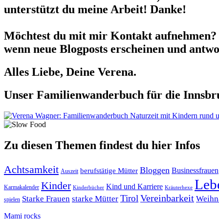
unterstützt du meine Arbeit! Danke!
Möchtest du mit mir Kontakt aufnehmen? 
wenn neue Blogposts erscheinen und antwor
Alles Liebe, Deine Verena.
Unser Familienwanderbuch für die Innsbru
Zu diesen Themen findest du hier Infos
Achtsamkeit
Bloggen
berufstätige Mütter
Businessfrauen
Auszeit
Leb
Kinder
Kind und Karriere
Karmakalender
Kräuterhexe
Kinderbücher
Tirol
Vereinbarkeit
Starke Frauen
starke Mütter
Weihn
spielen
Mami rocks