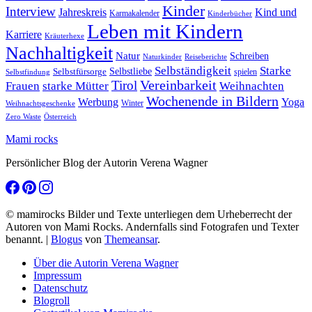
Kinder
Interview
Jahreskreis
Kind und
Karmakalender
Kinderbücher
Leben mit Kindern
Karriere
Kräuterhexe
Nachhaltigkeit
Natur
Schreiben
Naturkinder
Reiseberichte
Selbständigkeit
Starke
Selbstliebe
Selbstfürsorge
spielen
Selbstfindung
Tirol
Vereinbarkeit
Frauen
starke Mütter
Weihnachten
Wochenende in Bildern
Werbung
Yoga
Winter
Weihnachtsgeschenke
Zero Waste
Österreich
Mami rocks
Persönlicher Blog der Autorin Verena Wagner
© mamirocks Bilder und Texte unterliegen dem Urheberrecht der
Autoren von Mami Rocks. Andernfalls sind Fotografen und Texter
benannt.
|
Blogus
von
Themeansar
.
Über die Autorin Verena Wagner
Impressum
Datenschutz
Blogroll