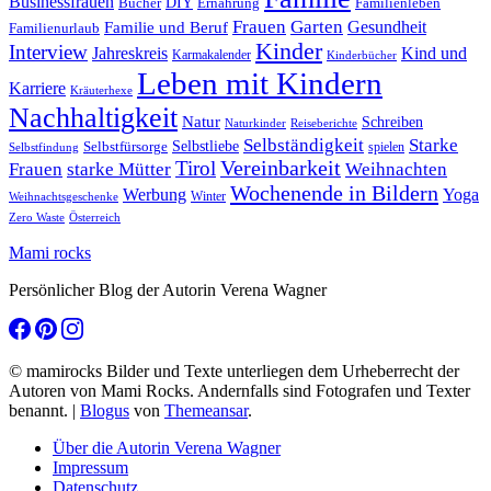
Businessfrauen
DIY
Ernährung
Familienleben
Bücher
Frauen
Garten
Gesundheit
Familie und Beruf
Familienurlaub
Kinder
Interview
Jahreskreis
Kind und
Karmakalender
Kinderbücher
Leben mit Kindern
Karriere
Kräuterhexe
Nachhaltigkeit
Natur
Schreiben
Naturkinder
Reiseberichte
Selbständigkeit
Starke
Selbstliebe
Selbstfürsorge
spielen
Selbstfindung
Tirol
Vereinbarkeit
Frauen
starke Mütter
Weihnachten
Wochenende in Bildern
Werbung
Yoga
Winter
Weihnachtsgeschenke
Zero Waste
Österreich
Mami rocks
Persönlicher Blog der Autorin Verena Wagner
© mamirocks Bilder und Texte unterliegen dem Urheberrecht der
Autoren von Mami Rocks. Andernfalls sind Fotografen und Texter
benannt.
|
Blogus
von
Themeansar
.
Über die Autorin Verena Wagner
Impressum
Datenschutz