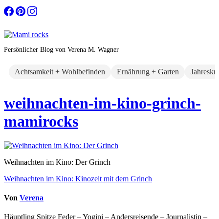
Zum
Inhalt
springen
Persönlicher Blog von Verena M. Wagner
Achtsamkeit + Wohlbefinden
Ernährung + Garten
Jahreskr
weihnachten-im-kino-grinch-
mamirocks
Weihnachten im Kino: Der Grinch
Beitragsnavigation
Weihnachten im Kino: Kinozeit mit dem Grinch
Von
Verena
Häuptling Spitze Feder – Yogini – Andersreisende – Journalistin –