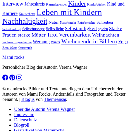
Kinder
Interview
Jahreskreis
Kind und
Karmakalender
Kinderbücher
Leben mit Kindern
Karriere
Kräuterhexe
Nachhaltigkeit
Natur
Schreiben
Naturkinder
Reiseberichte
Selbständigkeit
Starke
Selbstliebe
Selbstfürsorge
spielen
Selbstfindung
Tirol
Vereinbarkeit
Frauen
starke Mütter
Weihnachten
Wochenende in Bildern
Werbung
Yoga
Winter
Weihnachtsgeschenke
Zero Waste
Österreich
Mami rocks
Persönlicher Blog der Autorin Verena Wagner
© mamirocks Bilder und Texte unterliegen dem Urheberrecht der
Autoren von Mami Rocks. Andernfalls sind Fotografen und Texter
benannt.
|
Blogus
von
Themeansar
.
Über die Autorin Verena Wagner
Impressum
Datenschutz
Blogroll
Gastartikel von Mamirocks