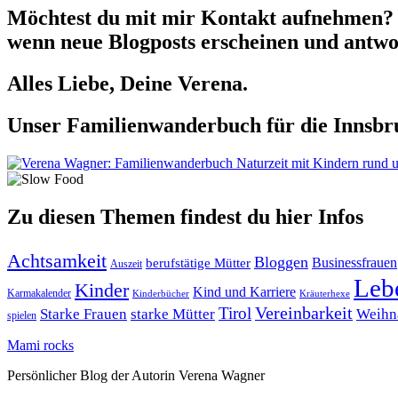
Möchtest du mit mir Kontakt aufnehmen? 
wenn neue Blogposts erscheinen und antwor
Alles Liebe, Deine Verena.
Unser Familienwanderbuch für die Innsbru
Zu diesen Themen findest du hier Infos
Achtsamkeit
Bloggen
berufstätige Mütter
Businessfrauen
Auszeit
Leb
Kinder
Kind und Karriere
Karmakalender
Kräuterhexe
Kinderbücher
Tirol
Vereinbarkeit
Starke Frauen
starke Mütter
Weihn
spielen
Mami rocks
Persönlicher Blog der Autorin Verena Wagner