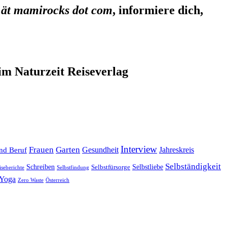
 ät mamirocks dot com
, informiere dich,
im Naturzeit Reiseverlag
Interview
Frauen
Garten
Gesundheit
Jahreskreis
nd Beruf
Selbständigkeit
Selbstliebe
Schreiben
Selbstfürsorge
iseberichte
Selbstfindung
Yoga
Zero Waste
Österreich