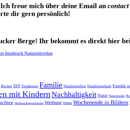
Ich freue mich über deine Email an
contact
te dir gern persönlich!
cker Berge! Ihr bekommt es direkt hier be
Familie
Familie u
DIY
Ernährung
Familienleben
Familienurlaub
Bücher
en mit Kindern
Nachhaltigkeit
Natur
Naturkinder
Re
Wochenende in Bildern
achten
Werbung
Winter
Weihnachtsgeschenke