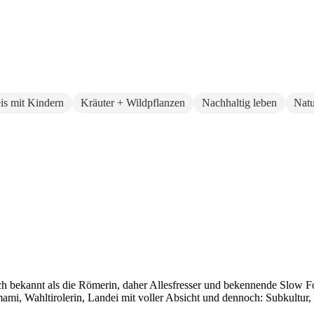
eis mit Kindern
Kräuter + Wildpflanzen
Nachhaltig leben
Natu
auch bekannt als die Römerin, daher Allesfresser und bekennende Slow 
i, Wahltirolerin, Landei mit voller Absicht und dennoch: Subkultur,