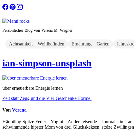
Zum
Inhalt
springen
Persönlicher Blog von Verena M. Wagner
Achtsamkeit + Wohlbefinden
Ernährung + Garten
Jahreskr
ian-simpson-unsplash
über erneuerbare Energie lernen
Beitragsnavigation
Zeit statt Zeug und die Vier-Geschenke-Formel
Von
Verena
Häuptling Spitze Feder – Yogini – Andersreisende – Journalistin – 
schwimmende hipster Mom von drei Glückskeksen, stolze Zwillingsmam