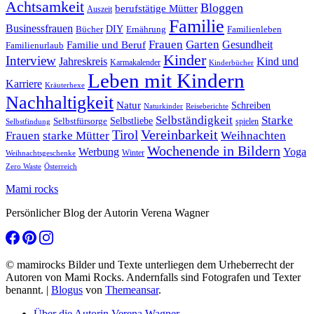
Achtsamkeit
Bloggen
berufstätige Mütter
Auszeit
Familie
Businessfrauen
DIY
Ernährung
Familienleben
Bücher
Frauen
Garten
Gesundheit
Familie und Beruf
Familienurlaub
Kinder
Interview
Jahreskreis
Kind und
Karmakalender
Kinderbücher
Leben mit Kindern
Karriere
Kräuterhexe
Nachhaltigkeit
Natur
Schreiben
Naturkinder
Reiseberichte
Selbständigkeit
Starke
Selbstliebe
Selbstfürsorge
spielen
Selbstfindung
Tirol
Vereinbarkeit
Frauen
starke Mütter
Weihnachten
Wochenende in Bildern
Werbung
Yoga
Winter
Weihnachtsgeschenke
Zero Waste
Österreich
Mami rocks
Persönlicher Blog der Autorin Verena Wagner
© mamirocks Bilder und Texte unterliegen dem Urheberrecht der
Autoren von Mami Rocks. Andernfalls sind Fotografen und Texter
benannt.
|
Blogus
von
Themeansar
.
Über die Autorin Verena Wagner