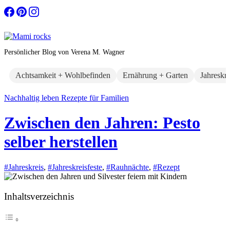
Zum
Inhalt
springen
Persönlicher Blog von Verena M. Wagner
Achtsamkeit + Wohlbefinden
Ernährung + Garten
Jahreskr
Nachhaltig leben
Rezepte für Familien
Zwischen den Jahren: Pesto
selber herstellen
#Jahreskreis
,
#Jahreskreisfeste
,
#Rauhnächte
,
#Rezept
Inhaltsverzeichnis