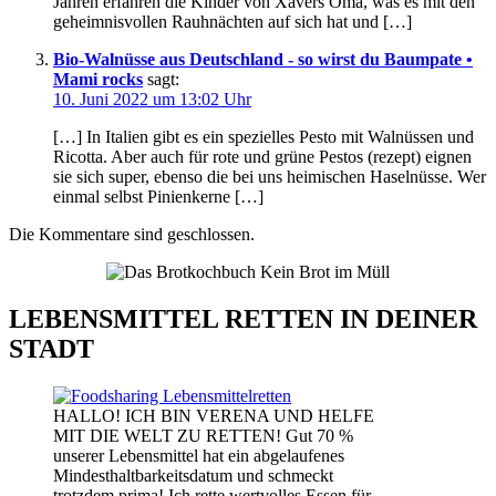
Jahren erfahren die Kinder von Xavers Oma, was es mit den
geheimnisvollen Rauhnächten auf sich hat und […]
Bio-Walnüsse aus Deutschland - so wirst du Baumpate •
Mami rocks
sagt:
10. Juni 2022 um 13:02 Uhr
[…] In Italien gibt es ein spezielles Pesto mit Walnüssen und
Ricotta. Aber auch für rote und grüne Pestos (rezept) eignen
sie sich super, ebenso die bei uns heimischen Haselnüsse. Wer
einmal selbst Pinienkerne […]
Die Kommentare sind geschlossen.
LEBENSMITTEL RETTEN IN DEINER
STADT
HALLO! ICH BIN VERENA UND HELFE
MIT DIE WELT ZU RETTEN! Gut 70 %
unserer Lebensmittel hat ein abgelaufenes
Mindesthaltbarkeitsdatum und schmeckt
trotzdem prima! Ich rette wertvolles Essen für