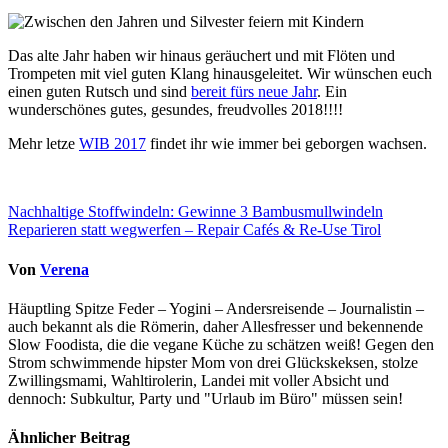
Das alte Jahr haben wir hinaus geräuchert und mit Flöten und
Trompeten mit viel guten Klang hinausgeleitet. Wir wünschen euch
einen guten Rutsch und sind
bereit fürs neue Jahr
. Ein
wunderschönes gutes, gesundes, freudvolles 2018!!!!
Mehr letze
WIB 2017
findet ihr wie immer bei geborgen wachsen.
Beitragsnavigation
Nachhaltige Stoffwindeln: Gewinne 3 Bambusmullwindeln
Reparieren statt wegwerfen – Repair Cafés & Re-Use Tirol
Von
Verena
Häuptling Spitze Feder – Yogini – Andersreisende – Journalistin –
auch bekannt als die Römerin, daher Allesfresser und bekennende
Slow Foodista, die die vegane Küche zu schätzen weiß! Gegen den
Strom schwimmende hipster Mom von drei Glückskeksen, stolze
Zwillingsmami, Wahltirolerin, Landei mit voller Absicht und
dennoch: Subkultur, Party und "Urlaub im Büro" müssen sein!
Ähnlicher Beitrag