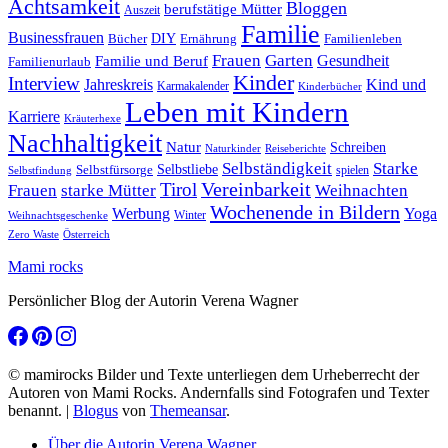
Achtsamkeit
Bloggen
berufstätige Mütter
Auszeit
Familie
Businessfrauen
DIY
Ernährung
Familienleben
Bücher
Frauen
Garten
Gesundheit
Familie und Beruf
Familienurlaub
Kinder
Interview
Jahreskreis
Kind und
Karmakalender
Kinderbücher
Leben mit Kindern
Karriere
Kräuterhexe
Nachhaltigkeit
Natur
Schreiben
Naturkinder
Reiseberichte
Selbständigkeit
Starke
Selbstliebe
Selbstfürsorge
spielen
Selbstfindung
Tirol
Vereinbarkeit
Frauen
starke Mütter
Weihnachten
Wochenende in Bildern
Werbung
Yoga
Winter
Weihnachtsgeschenke
Zero Waste
Österreich
Mami rocks
Persönlicher Blog der Autorin Verena Wagner
© mamirocks Bilder und Texte unterliegen dem Urheberrecht der
Autoren von Mami Rocks. Andernfalls sind Fotografen und Texter
benannt.
|
Blogus
von
Themeansar
.
Über die Autorin Verena Wagner