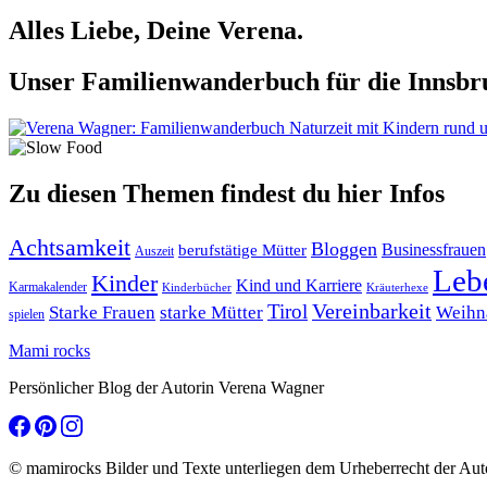
Alles Liebe, Deine Verena.
Unser Familienwanderbuch für die Innsbru
Zu diesen Themen findest du hier Infos
Achtsamkeit
Bloggen
berufstätige Mütter
Businessfrauen
Auszeit
Leb
Kinder
Kind und Karriere
Karmakalender
Kräuterhexe
Kinderbücher
Tirol
Vereinbarkeit
Starke Frauen
starke Mütter
Weihn
spielen
Mami rocks
Persönlicher Blog der Autorin Verena Wagner
© mamirocks Bilder und Texte unterliegen dem Urheberrecht der Aut