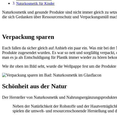
Naturkosmetik für Kinder
Naturkosmetik und gesunde Produkte sind nicht immer gleich zu se
die sich Gedanken über Ressourcenschutz und Verpackungsmüll machen.
Verpackung sparen
Euch fallen da sicher gleich auf Anhieb ein paar ein. Was mir bei de
Produkte zugesendet wurden. Es war so nett und sorgfältig verpackt,
man es ja als Entschuldigung für Plastik immer wieder zu hören bek
Wie ihr oben im Bild seht, wurde die Wellpappe fest um die Produkt
Schönheit aus der Natur
Der Hersteller von Naturkosmetik und Nahrungsergänzungsprodukten 
Neben der Natürlichkeit der Rohstoffe und der Hautverträglichkeit unserer Produkte, richten wir unsere Aufmerksamkeit bei der Herstellung auf die ökologische Verträglichkeit der Produkte. Hier
spielen die umwelt- und resourcenschonende Herstellung und de