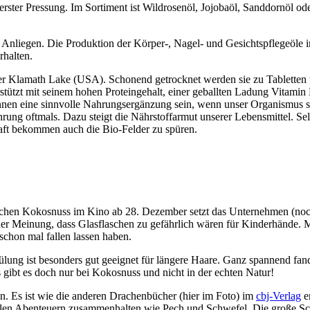
 erster Pressung. Im Sortiment ist Wildrosenöl, Jojobaöl, Sanddornöl o
Anliegen. Die Produktion der Körper-, Nagel- und Gesichtspflegeöle in
rhalten.
r Klamath Lake (USA). Schonend getrocknet werden sie zu Tabletten 
stützt mit seinem hohen Proteingehalt, einer geballten Ladung Vitamin
en eine sinnvolle Nahrungsergänzung sein, wenn unser Organismus stä
rung oftmals. Dazu steigt die Nährstoffarmut unserer Lebensmittel. 
haft bekommen auch die Bio-Felder zu spüren.
chen Kokosnuss im Kino ab 28. Dezember setzt das Unternehmen (noch?)
er Meinung, dass Glasflaschen zu gefährlich wären für Kinderhände. M
chon mal fallen lassen haben.
ülung ist besonders gut geeignet für längere Haare. Ganz spannend fand
 gibt es doch nur bei Kokosnuss und nicht in der echten Natur!
 Es ist wie die anderen Drachenbücher (hier im Foto) im
cbj-Verlag
e
len Abenteuern zusammenhalten wie Pech und Schwefel. Die große Schr