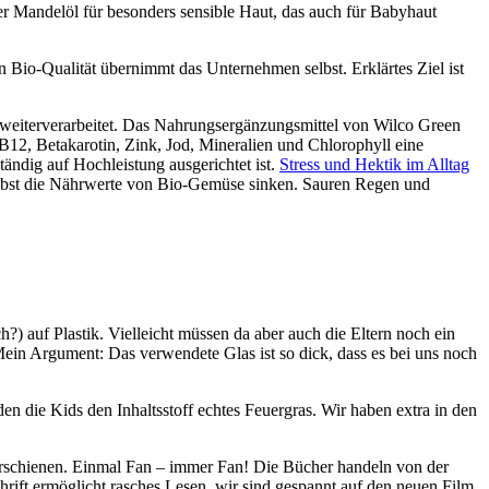
der Mandelöl für besonders sensible Haut, das auch für Babyhaut
 Bio-Qualität übernimmt das Unternehmen selbst. Erklärtes Ziel ist
weiterverarbeitet. Das Nahrungsergänzungsmittel von Wilco Green
 B12, Betakarotin, Zink, Jod, Mineralien und Chlorophyll eine
ndig auf Hochleistung ausgerichtet ist.
Stress und Hektik im Alltag
Selbst die Nährwerte von Bio-Gemüse sinken. Sauren Regen und
 auf Plastik. Vielleicht müssen da aber auch die Eltern noch ein
ein Argument: Das verwendete Glas ist so dick, dass es bei uns noch
en die Kids den Inhaltsstoff echtes Feuergras. Wir haben extra in den
rschienen. Einmal Fan – immer Fan! Die Bücher handeln von der
ift ermöglicht rasches Lesen. wir sind gespannt auf den neuen Film