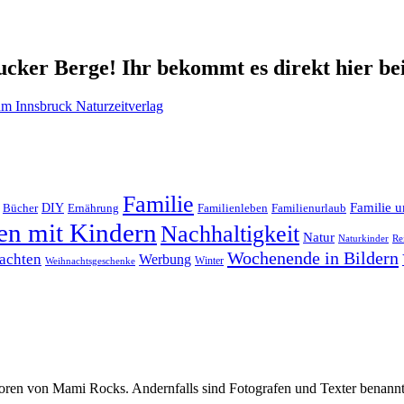
cker Berge! Ihr bekommt es direkt hier be
Familie
Familie u
DIY
Ernährung
Familienleben
Familienurlaub
Bücher
en mit Kindern
Nachhaltigkeit
Natur
Naturkinder
Re
Wochenende in Bildern
achten
Werbung
Winter
Weihnachtsgeschenke
oren von Mami Rocks. Andernfalls sind Fotografen und Texter benannt