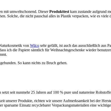
tzen mit umweltschonend. Dieser
Produkttest
kam zustande aufgrund me
 Solche, die nicht pauschal alles in Plastik verpacken, wie es viele 
r Naturkosmetik von
Wilco
sehr gefällt, ist auch das ausschließlich aus
 dass ich die Papiere sämtlich für Weihnachtsgeschenke wieder benutz
ommt.
e gebunden. So kann nichts zu Bruch gehen.
setzt seit nunmehr 25 Jahren auf 100 % pure und naturreine Rohstoff
r sparsame Einsatz recyclebarer Verpackungsmaterialien eine wichtige