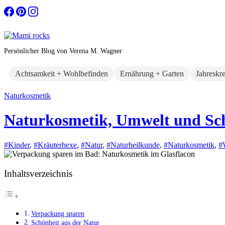
Zum
Inhalt
springen
Persönlicher Blog von Verena M. Wagner
Achtsamkeit + Wohlbefinden
Ernährung + Garten
Jahreskr
Naturkosmetik
Naturkosmetik, Umwelt und Sch
#Kinder
,
#Kräuterhexe
,
#Natur
,
#Naturheilkunde
,
#Naturkosmetik
,
#
Inhaltsverzeichnis
Verpackung sparen
Schönheit aus der Natur