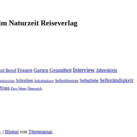
im Naturzeit Reiseverlag
Interview
Frauen
Garten
Gesundheit
Jahreskreis
nd Beruf
Selbständigkeit
Selbstliebe
Schreiben
Selbstfürsorge
iseberichte
Selbstfindung
Yoga
Zero Waste
Österreich
.
|
Blogus
von
Themeansar
.