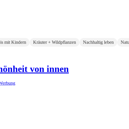
eis mit Kindern
Kräuter + Wildpflanzen
Nachhaltig leben
Natu
önheit von innen
Werbung