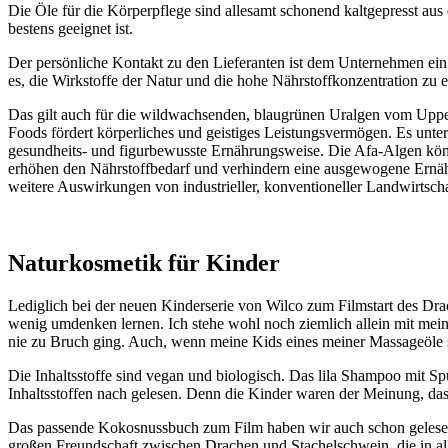
Die Öle für die Körperpflege sind allesamt schonend kaltgepresst aus
bestens geeignet ist.
Der persönliche Kontakt zu den Lieferanten ist dem Unternehmen ein 
es, die Wirkstoffe der Natur und die hohe Nährstoffkonzentration zu e
Das gilt auch für die wildwachsenden, blaugrünen Uralgen vom Uppe
Foods fördert körperliches und geistiges Leistungsvermögen. Es unter
gesundheits- und figurbewusste Ernährungsweise. Die Afa-Algen könn
erhöhen den Nährstoffbedarf und verhindern eine ausgewogene Ernäh
weitere Auswirkungen von industrieller, konventioneller Landwirtsc
Naturkosmetik für Kinder
Lediglich bei der neuen Kinderserie von Wilco zum Filmstart des Dra
wenig umdenken lernen. Ich stehe wohl noch ziemlich allein mit mein
nie zu Bruch ging. Auch, wenn meine Kids eines meiner Massageöle s
Die Inhaltsstoffe sind vegan und biologisch. Das lila Shampoo mit Sp
Inhaltsstoffen nach gelesen. Denn die Kinder waren der Meinung, das
Das passende Kokosnussbuch zum Film haben wir auch schon gelesen.
großen Freundschaft zwischen Drachen und Stachelschwein, die in al