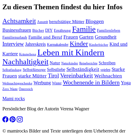
Zu diesen Themen findest du hier Infos
Achtsamkeit
Bloggen
berufstätige Mütter
Auszeit
Familie
Businessfrauen
DIY
Ernährung
Familienleben
Bücher
Frauen
Garten
Gesundheit
Familie und Beruf
Familienurlaub
Kinder
Interview
Jahreskreis
Kind und
Karmakalender
Kinderbücher
Leben mit Kindern
Karriere
Kräuterhexe
Nachhaltigkeit
Natur
Schreiben
Naturkinder
Reiseberichte
Selbständigkeit
Starke
Selbstliebe
Selbstfürsorge
spielen
Selbstfindung
Tirol
Vereinbarkeit
Frauen
starke Mütter
Weihnachten
Wochenende in Bildern
Werbung
Yoga
Winter
Weihnachtsgeschenke
Zero Waste
Österreich
Mami rocks
Persönlicher Blog der Autorin Verena Wagner
© mamirocks Bilder und Texte unterliegen dem Urheberrecht der