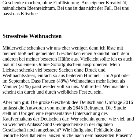
Geschenke machen, ohne Einflüsterung. Aus eigener Kreativität,
männlichem Ideenreichtum. Bei uns ist das nicht der Fall. Bei uns
passt das Klischee.
Stressfreie Weihnachten
Mittlerweile schenken wir uns eher weniger, denn ich löste mit
meinen bloß nett gemeinten Geschenken einen Skandal nach dem
anderen bei meiner besseren Hälfte aus. Vielleicht sollte ich es auch
mal mit so einem Online-Sofortgutschein ausprobieren. Mein
Liebster schenkt viel bessere Sachen ohne Druck und
Weihnachtsstress, einfach so aus heiterem Himmel – im April oder
im September. Dass Frauen (48%) Weihnachten mehr lieben als
Männer (31%) passt wieder voll zu uns. Volltreffer! Weihnachten
scheint ein durch und durch weibliches Fest zu sein.
Aber nun gut: Die große Geschenkidee Deutschland Umfrage 2016
umfasst die Antworten von mehr als 2645 Befragten. Die Studie
stellt im Übrigen eine repräsentative Untersuchung des
Kaufverhaltens der Deutschen dar: Wer schenkt gerne, wie viel, und
zu welchem Anlass? Sind Geldgeschenke in der digitalen
Gesellschaft noch angebracht? Wie häufig sind Fehlkäufe das
leidliche Resultat einer langen Suche nach dem passenden Präsent?