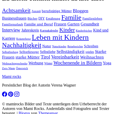
Achtsamkeit
Bloggen
berufstätige Mütter
Auszeit
Familie
Businessfrauen
DIY
Ernährung
Familienleben
Bücher
Frauen
Garten
Gesundheit
Familie und Beruf
Familienurlaub
Kinder
Interview
Jahreskreis
Kind und
Karmakalender
Kinderbücher
Leben mit Kindern
Karriere
Kräuterhexe
Nachhaltigkeit
Natur
Schreiben
Naturkinder
Reiseberichte
Selbständigkeit
Starke
Selbstliebe
Selbstfürsorge
spielen
Selbstfindung
Tirol
Vereinbarkeit
Frauen
starke Mütter
Weihnachten
Wochenende in Bildern
Werbung
Yoga
Winter
Weihnachtsgeschenke
Zero Waste
Österreich
Mami rocks
Persönlicher Blog der Autorin Verena Wagner
© mamirocks Bilder und Texte unterliegen dem Urheberrecht der
Autoren von Mami Rocks. Andernfalls sind Fotografen und Texter
benannt.
|
Blogus
von
Themeansar
.