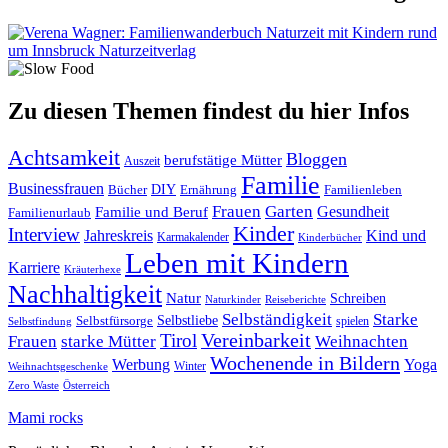
Zu diesen Themen findest du hier Infos
Achtsamkeit
Bloggen
berufstätige Mütter
Auszeit
Familie
Businessfrauen
DIY
Ernährung
Familienleben
Bücher
Frauen
Garten
Gesundheit
Familie und Beruf
Familienurlaub
Kinder
Interview
Jahreskreis
Kind und
Karmakalender
Kinderbücher
Leben mit Kindern
Karriere
Kräuterhexe
Nachhaltigkeit
Natur
Schreiben
Naturkinder
Reiseberichte
Selbständigkeit
Starke
Selbstliebe
Selbstfürsorge
spielen
Selbstfindung
Tirol
Vereinbarkeit
Frauen
starke Mütter
Weihnachten
Wochenende in Bildern
Werbung
Yoga
Winter
Weihnachtsgeschenke
Zero Waste
Österreich
Mami rocks