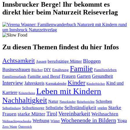
Innsbrucker Berge! Ihr bekommt es
direkt hier beim Naturzeit Reiseverlag
Zu diesen Themen findest du hier Infos
Achtsamkeit
Bloggen
berufstätige Mütter
Auszeit
Familie
Businessfrauen
DIY
Ernährung
Familienleben
Bücher
Frauen
Garten
Gesundheit
Familie und Beruf
Familienurlaub
Kinder
Interview
Jahreskreis
Kind und
Karmakalender
Kinderbücher
Leben mit Kindern
Karriere
Kräuterhexe
Nachhaltigkeit
Natur
Schreiben
Naturkinder
Reiseberichte
Selbständigkeit
Starke
Selbstliebe
Selbstfürsorge
spielen
Selbstfindung
Tirol
Vereinbarkeit
Frauen
starke Mütter
Weihnachten
Wochenende in Bildern
Werbung
Yoga
Winter
Weihnachtsgeschenke
Zero Waste
Österreich