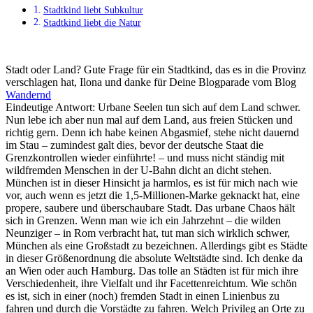
Stadtkind liebt Subkultur
Stadtkind liebt die Natur
Stadt oder Land? Gute Frage für ein Stadtkind, das es in die Provinz
verschlagen hat, Ilona und danke für Deine Blogparade vom Blog
Wandernd
Eindeutige Antwort: Urbane Seelen tun sich auf dem Land schwer.
Nun lebe ich aber nun mal auf dem Land, aus freien Stücken und
richtig gern. Denn ich habe keinen Abgasmief, stehe nicht dauernd
im Stau – zumindest galt dies, bevor der deutsche Staat die
Grenzkontrollen wieder einführte! – und muss nicht ständig mit
wildfremden Menschen in der U-Bahn dicht an dicht stehen.
München ist in dieser Hinsicht ja harmlos, es ist für mich nach wie
vor, auch wenn es jetzt die 1,5-Millionen-Marke geknackt hat, eine
propere, saubere und überschaubare Stadt. Das urbane Chaos hält
sich in Grenzen. Wenn man wie ich ein Jahrzehnt – die wilden
Neunziger – in Rom verbracht hat, tut man sich wirklich schwer,
München als eine Großstadt zu bezeichnen. Allerdings gibt es Städte
in dieser Größenordnung die absolute Weltstädte sind. Ich denke da
an Wien oder auch Hamburg. Das tolle an Städten ist für mich ihre
Verschiedenheit, ihre Vielfalt und ihr Facettenreichtum. Wie schön
es ist, sich in einer (noch) fremden Stadt in einen Linienbus zu
fahren und durch die Vorstädte zu fahren. Welch Privileg an Orte zu