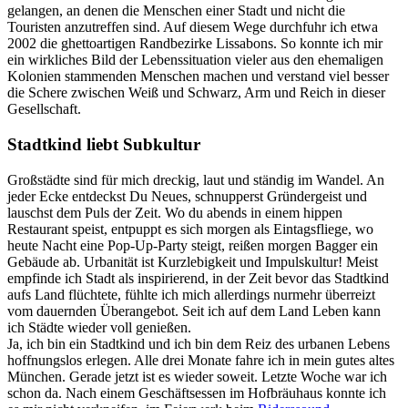
gelangen, an denen die Menschen einer Stadt und nicht die
Touristen anzutreffen sind. Auf diesem Wege durchfuhr ich etwa
2002 die ghettoartigen Randbezirke Lissabons. So konnte ich mir
ein wirkliches Bild der Lebenssituation vieler aus den ehemaligen
Kolonien stammenden Menschen machen und verstand viel besser
die Schere zwischen Weiß und Schwarz, Arm und Reich in dieser
Gesellschaft.
Stadtkind liebt Subkultur
Großstädte sind für mich dreckig, laut und ständig im Wandel. An
jeder Ecke entdeckst Du Neues, schnupperst Gründergeist und
lauschst dem Puls der Zeit. Wo du abends in einem hippen
Restaurant speist, entpuppt es sich morgen als Eintagsfliege, wo
heute Nacht eine Pop-Up-Party steigt, reißen morgen Bagger ein
Gebäude ab. Urbanität ist Kurzlebigkeit und Impulskultur! Meist
empfinde ich Stadt als inspirierend, in der Zeit bevor das Stadtkind
aufs Land flüchtete, fühlte ich mich allerdings nurmehr überreizt
vom dauernden Überangebot. Seit ich auf dem Land Leben kann
ich Städte wieder voll genießen.
Ja, ich bin ein Stadtkind und ich bin dem Reiz des urbanen Lebens
hoffnungslos erlegen. Alle drei Monate fahre ich in mein gutes altes
München. Gerade jetzt ist es wieder soweit. Letzte Woche war ich
schon da. Nach einem Geschäftsessen im Hofbräuhaus konnte ich