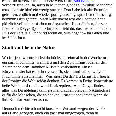
es mir nicht verkneifen, im Feierwerk beim
Riderssound
vorbeizuschauen. Ja, auch in München gibt es Subkultur. Manchmal
muss man sie bloß ein wenig suchen. Dort habe ich alte Freunde
getroffen, endlich mal wieder portugiesisch gesprochen und richtig
hemmungslos getanzt. Nach Mitternacht war die Location dann
plötzlich voll mit iranischen und syrischen Jugendlichen, die vor
Freude im Ragga-Rythmus hüpften. Seht ihr, das meine ich mit am
Puls der Zeit. Als Stadtkind weißt du, was abgeht – im Guten und
im Schlechten.
Stadtkind liebt die Natur
Wo ich jetzt wohne, siehst du höchstens einmal in der Woche mal
ein paar Flüchtlinge, wenn Du mal den Zug nimmst oder an den
Zelten nahe dem Bahnhof Kufstein vorbeifährst. Unser
Bürgermeister hat es bisher geschafft, sich standhaft zu weigern,
Flüchtlinge aufzunehmen. Was sagst Du da? Du kannst Dir hier in
der Provinz die Welt schön denken. Es kommt in Deine konstruierte
heile Welt nur das rein, was Du akzeptierst, was Du gut findest –
alles was Du ablehnst kann erstmal draußen bleiben. NAtürlich ist
es für die Menschen, die so denken, umso unbequemer, wenn sie
ihre Komfortzone verlassen.
Dennoch möchte ich nicht tauschen. Wir sind wegen der Kinder
aufs Land gezogen, auch ein paar mal umgezogen, denn in