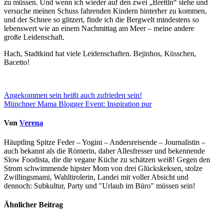
zu müssen. Und wenn ich wieder auf den zwei „Brettln“ stehe und
versuche meinen Schuss fahrenden Kindern hinterher zu kommen,
und der Schnee so glitzert, finde ich die Bergwelt mindestens so
lebenswert wie an einem Nachmittag am Meer – meine andere
große Leidenschaft.
Hach, Stadtkind hat viele Leidenschaften. Bejinhos, Küsschen,
Bacetto!
Beitragsnavigation
Angekommen sein heißt auch zufrieden sein!
Münchner Mama Blogger Event: Inspiration pur
Von
Verena
Häuptling Spitze Feder – Yogini – Andersreisende – Journalistin –
auch bekannt als die Römerin, daher Allesfresser und bekennende
Slow Foodista, die die vegane Küche zu schätzen weiß! Gegen den
Strom schwimmende hipster Mom von drei Glückskeksen, stolze
Zwillingsmami, Wahltirolerin, Landei mit voller Absicht und
dennoch: Subkultur, Party und "Urlaub im Büro" müssen sein!
Ähnlicher Beitrag