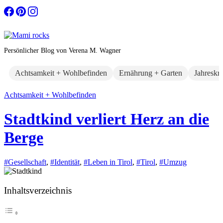
Zum
Inhalt
springen
Persönlicher Blog von Verena M. Wagner
Achtsamkeit + Wohlbefinden
Ernährung + Garten
Jahreskr
Achtsamkeit + Wohlbefinden
Stadtkind verliert Herz an die
Berge
#Gesellschaft
,
#Identität
,
#Leben in Tirol
,
#Tirol
,
#Umzug
Inhaltsverzeichnis