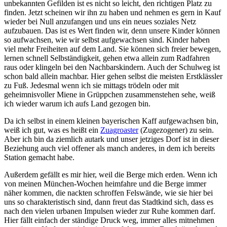
unbekannten Gefilden ist es nicht so leicht, den richtigen Platz zu
finden. Jetzt scheinen wir ihn zu haben und nehmen es gern in Kauf
wieder bei Null anzufangen und uns ein neues soziales Netz
aufzubauen. Das ist es Wert finden wir, denn unsere Kinder können
so aufwachsen, wie wir selbst aufgewachsen sind. Kinder haben
viel mehr Freiheiten auf dem Land. Sie können sich freier bewegen,
lernen schnell Selbständigkeit, gehen etwa allein zum Radfahren
raus oder klingeln bei den Nachbarskindern. Auch der Schulweg ist
schon bald allein machbar. Hier gehen selbst die meisten Erstklässler
zu Fuß. Jedesmal wenn ich sie mittags trödeln oder mit
geheimnisvoller Miene in Grüppchen zusammenstehen sehe, weiß
ich wieder warum ich aufs Land gezogen bin.
Da ich selbst in einem kleinen bayerischen Kaff aufgewachsen bin,
weiß ich gut, was es heißt ein
Zuagroaster
(Zugezogener) zu sein.
Aber ich bin da ziemlich autark und unser jetziges Dorf ist in dieser
Beziehung auch viel offener als manch anderes, in dem ich bereits
Station gemacht habe.
Außerdem gefällt es mir hier, weil die Berge mich erden. Wenn ich
von meinen München-Wochen heimfahre und die Berge immer
näher kommen, die nackten schroffen Felswände, wie sie hier bei
uns so charakteristisch sind, dann freut das Stadtkind sich, dass es
nach den vielen urbanen Impulsen wieder zur Ruhe kommen darf.
Hier fällt einfach der ständige Druck weg, immer alles mitnehmen