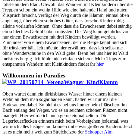
tollste an dem Pfad: Obwohl das Wandern mit Kleinkindern über die
Treppen schon ein wenig Hilfe wie eine haltende Hand und guten
Zuspruch braucht, verfügt der Weg durch die Klamm, einmal oben
angelangt, über einen so hohes Gitter, dass forsche Kinder ruhig
alleine vorlaufen können. Ohne dass die Erwachsenen dabei ständig
ein schlechtes Gefühl haben müssten. Der Weg kann gefahrlos von
nur einem Erwachsenen mit drei Kindern bewältigt werden.
Zumindest von einem Erwachsenen, der die Berge kennt und sich
für trittsicher hält. Ich möchte hier erwähnen, dass ich selbst nie
ohne Wanderschuhe in den Wald gehe. Denn bei uns hier ist Wald
meistens bergig. Ich fühle mich einfach sicherer. Mehr Tipps zum
entspannten Wandern mit Kleinkindern findet ihr
hier
.
Willkommen im Paradies
Oben wartet dann ein türkisblaues Wasser hinter einem kleinen
Wehr, an dem man sogar baden kann, hätten wir nur mal die
Badesachen dabei. So bleibt es bei uns immer beim Plätschern im
Bach entlang des Weges, wo es an seichten schönen Plätzen nicht
mangelt. Hier würde ich auch gerne einmal zelteln. Die
Lagerfeuerflecken erinnern mich beim Vorbeigehen jedesmal, was
wir noch alles lustiges tun können mit etwas größeren Kindern. Jetzt
ist es nicht mehr weit zum Streichelzoo der
Schopper Alm
.