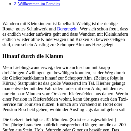
Willkommen im Paradies
Wandern mit Kleinkindern ist fabelhaft: Wichtig ist die richtige
Route, gutes Schuhwerk und
Bergregeln
. Wer sich schon freut, dass
es endlich wieder aufwärts geht und dass Wandern mit Kleinkindern
endlich wieder ohne Kinderwagen und Kraxen zu bewerkstelligen
sind, dem sei ein Ausflug zur Schopper Alm ans Herz gelegt.
Hinauf durch die Klamm
Mein Lieblingswanderweg, den wir auch schon mit knapp
dreijährigen Zwillingen gut bewältigen konnten, ist der Weg durch
die Gießenbachklamm hinauf zur Schopper Alm. (Beitrag folgt in
Kürze.) Startpunkt ist das große Wasserrad im Tal. Hierher gelangt
man entweder mit den Fahrrädern oder mit dem Auto, mit dem es
nur ein paar Minuten vom Ortskern Kiefersfelden aus dauert. Wer in
einer Pension in Kiefersfelden wohnt, kann übrigens auch den Taxi-
Service für Touristen nutzen. Einfach am Vorabend in Hotel oder
Pension Bescheid geben, wohin der Ausflug tags darauf gehen soll.
Die Gehzeit beträgt ca. 35 Minuten. (So ist es ausgeschildert.)
Dreijährige brauchen natürlich entsprechend länger, um die ca. 200
Stufen aus Stein, Holz, Wurzeln oder Gitter zu bewältigen. Das