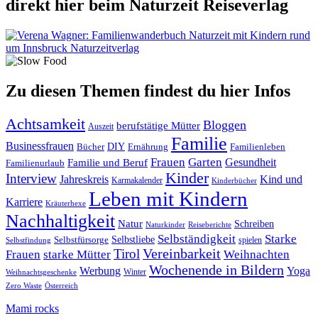
direkt hier beim Naturzeit Reiseverlag
Zu diesen Themen findest du hier Infos
Achtsamkeit
Bloggen
berufstätige Mütter
Auszeit
Familie
Businessfrauen
DIY
Ernährung
Familienleben
Bücher
Frauen
Garten
Gesundheit
Familie und Beruf
Familienurlaub
Kinder
Interview
Jahreskreis
Kind und
Karmakalender
Kinderbücher
Leben mit Kindern
Karriere
Kräuterhexe
Nachhaltigkeit
Natur
Schreiben
Naturkinder
Reiseberichte
Selbständigkeit
Starke
Selbstliebe
Selbstfürsorge
spielen
Selbstfindung
Tirol
Vereinbarkeit
Frauen
starke Mütter
Weihnachten
Wochenende in Bildern
Werbung
Yoga
Winter
Weihnachtsgeschenke
Zero Waste
Österreich
Mami rocks