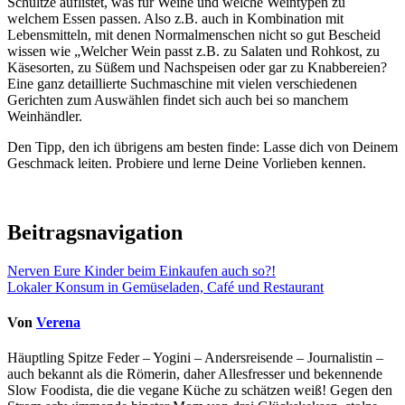
Schultze auflistet, was für Weine und welche Weintypen zu
welchem Essen passen. Also z.B. auch in Kombination mit
Lebensmitteln, mit denen Normalmenschen nicht so gut Bescheid
wissen wie „Welcher Wein passt z.B. zu Salaten und Rohkost, zu
Käsesorten, zu Süßem und Nachspeisen oder gar zu Knabbereien?
Eine ganz detaillierte Suchmaschine mit vielen verschiedenen
Gerichten zum Auswählen findet sich auch bei so manchem
Weinhändler.
Den Tipp, den ich übrigens am besten finde: Lasse dich von Deinem
Geschmack leiten. Probiere und lerne Deine Vorlieben kennen.
Beitragsnavigation
Nerven Eure Kinder beim Einkaufen auch so?!
Lokaler Konsum in Gemüseladen, Café und Restaurant
Von
Verena
Häuptling Spitze Feder – Yogini – Andersreisende – Journalistin –
auch bekannt als die Römerin, daher Allesfresser und bekennende
Slow Foodista, die die vegane Küche zu schätzen weiß! Gegen den