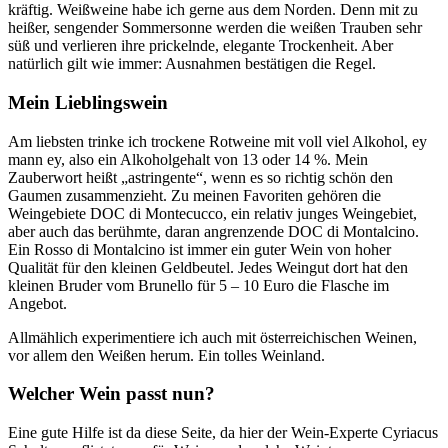
kräftig. Weißweine habe ich gerne aus dem Norden. Denn mit zu
heißer, sengender Sommersonne werden die weißen Trauben sehr
süß und verlieren ihre prickelnde, elegante Trockenheit. Aber
natürlich gilt wie immer: Ausnahmen bestätigen die Regel.
Mein Lieblingswein
Am liebsten trinke ich trockene Rotweine mit voll viel Alkohol, ey
mann ey, also ein Alkoholgehalt von 13 oder 14 %. Mein
Zauberwort heißt „astringente“, wenn es so richtig schön den
Gaumen zusammenzieht. Zu meinen Favoriten gehören die
Weingebiete DOC di Montecucco, ein relativ junges Weingebiet,
aber auch das berühmte, daran angrenzende DOC di Montalcino.
Ein Rosso di Montalcino ist immer ein guter Wein von hoher
Qualität für den kleinen Geldbeutel. Jedes Weingut dort hat den
kleinen Bruder vom Brunello für 5 – 10 Euro die Flasche im
Angebot.
Allmählich experimentiere ich auch mit österreichischen Weinen,
vor allem den Weißen herum. Ein tolles Weinland.
Welcher Wein passt nun?
Eine gute Hilfe ist da diese Seite, da hier der Wein-Experte Cyriacus