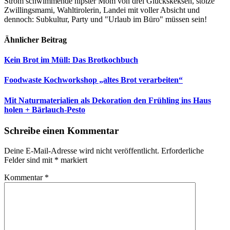
Strom schwimmende hipster Mom von drei Glückskeksen, stolze
Zwillingsmami, Wahltirolerin, Landei mit voller Absicht und
dennoch: Subkultur, Party und "Urlaub im Büro" müssen sein!
Ähnlicher Beitrag
Kein Brot im Müll: Das Brotkochbuch
Foodwaste Kochworkshop „altes Brot verarbeiten“
Mit Naturmaterialien als Dekoration den Frühling ins Haus
holen + Bärlauch-Pesto
Schreibe einen Kommentar
Deine E-Mail-Adresse wird nicht veröffentlicht.
Erforderliche
Felder sind mit
*
markiert
Kommentar
*