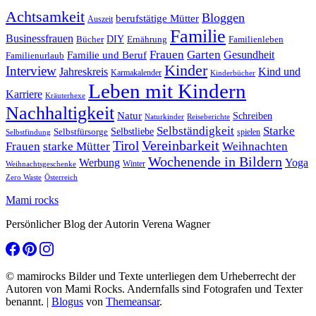
Achtsamkeit
Bloggen
berufstätige Mütter
Auszeit
Familie
Businessfrauen
DIY
Ernährung
Familienleben
Bücher
Frauen
Garten
Gesundheit
Familie und Beruf
Familienurlaub
Kinder
Interview
Jahreskreis
Kind und
Karmakalender
Kinderbücher
Leben mit Kindern
Karriere
Kräuterhexe
Nachhaltigkeit
Natur
Schreiben
Naturkinder
Reiseberichte
Selbständigkeit
Starke
Selbstliebe
Selbstfürsorge
spielen
Selbstfindung
Tirol
Vereinbarkeit
Frauen
starke Mütter
Weihnachten
Wochenende in Bildern
Werbung
Yoga
Winter
Weihnachtsgeschenke
Zero Waste
Österreich
Mami rocks
Persönlicher Blog der Autorin Verena Wagner
© mamirocks Bilder und Texte unterliegen dem Urheberrecht der
Autoren von Mami Rocks. Andernfalls sind Fotografen und Texter
benannt.
|
Blogus
von
Themeansar
.