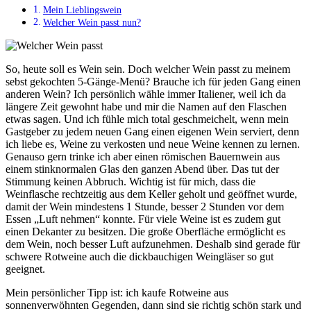
Mein Lieblingswein
Welcher Wein passt nun?
So, heute soll es Wein sein. Doch welcher Wein passt zu meinem
sebst gekochten 5-Gänge-Menü? Brauche ich für jeden Gang einen
anderen Wein? Ich persönlich wähle immer Italiener, weil ich da
längere Zeit gewohnt habe und mir die Namen auf den Flaschen
etwas sagen. Und ich fühle mich total geschmeichelt, wenn mein
Gastgeber zu jedem neuen Gang einen eigenen Wein serviert, denn
ich liebe es, Weine zu verkosten und neue Weine kennen zu lernen.
Genauso gern trinke ich aber einen römischen Bauernwein aus
einem stinknormalen Glas den ganzen Abend über. Das tut der
Stimmung keinen Abbruch. Wichtig ist für mich, dass die
Weinflasche rechtzeitig aus dem Keller geholt und geöffnet wurde,
damit der Wein mindestens 1 Stunde, besser 2 Stunden vor dem
Essen „Luft nehmen“ konnte. Für viele Weine ist es zudem gut
einen Dekanter zu besitzen. Die große Oberfläche ermöglicht es
dem Wein, noch besser Luft aufzunehmen. Deshalb sind gerade für
schwere Rotweine auch die dickbauchigen Weingläser so gut
geeignet.
Mein persönlicher Tipp ist: ich kaufe Rotweine aus
sonnenverwöhnten Gegenden, dann sind sie richtig schön stark und