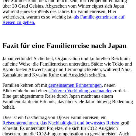
Der Sommer kann heiß und feucht sein, mit Temperaturen häufig
über 30 Grad Celsius. Abgesehen vom Winter eignet sich Japan
während eines Großteils des Jahres für Familienreisen. Hier
weiterlesen, warum es so wichtig ist,
als Familie gemeinsam auf
Reisen zu gehen.
Fazit für eine Familienreise nach Japan
Japan verbindet Sicherheit, Organisation und kulturellen Reichtum
auf eine Weise, die Familienreisen unterstützt. Städte wie Tokio und
Kyoto bieten Abwechslung und Lernmöglichkeiten, während Nara,
Kamakura und Kyushu Ruhe und Ausgleich schaffen.
Familien kehren oft mit
gemeinsamen Erinnerungen
, neuen
Blickwinkeln und einer
stärkeren Verbindung zueinander
zurück.
Eine gut abgestimmte Reise durch Japan macht aus einem
Familienurlaub ein Erlebnis, das über viele Jahre hinweg Bedeutung
behält.
Dies ist ein Gastbeitrag von Djoser Familienreisen, ein
Reiseunternehmen, das Nachhaltigkeit und bewusstes Reisen
groß
schreibt. Es unterstützt Projekte, die sich für CO2-Ausgleich
einsetzen, um die CO2-Flugkompensation zu gewährleisten. Auch