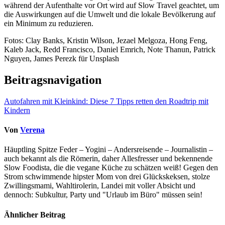
während der Aufenthalte vor Ort wird auf Slow Travel geachtet, um
die Auswirkungen auf die Umwelt und die lokale Bevölkerung auf
ein Minimum zu reduzieren.
Fotos: Clay Banks, Kristin Wilson, Jezael Melgoza, Hong Feng,
Kaleb Jack, Redd Francisco, Daniel Emrich, Note Thanun, Patrick
Nguyen, James Perezk für Unsplash
Beitragsnavigation
Autofahren mit Kleinkind: Diese 7 Tipps retten den Roadtrip mit
Kindern
Von
Verena
Häuptling Spitze Feder – Yogini – Andersreisende – Journalistin –
auch bekannt als die Römerin, daher Allesfresser und bekennende
Slow Foodista, die die vegane Küche zu schätzen weiß! Gegen den
Strom schwimmende hipster Mom von drei Glückskeksen, stolze
Zwillingsmami, Wahltirolerin, Landei mit voller Absicht und
dennoch: Subkultur, Party und "Urlaub im Büro" müssen sein!
Ähnlicher Beitrag