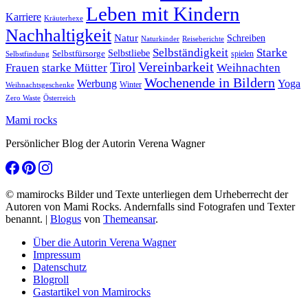
Leben mit Kindern
Karriere
Kräuterhexe
Nachhaltigkeit
Natur
Schreiben
Naturkinder
Reiseberichte
Selbständigkeit
Starke
Selbstliebe
Selbstfürsorge
spielen
Selbstfindung
Tirol
Vereinbarkeit
Frauen
starke Mütter
Weihnachten
Wochenende in Bildern
Werbung
Yoga
Winter
Weihnachtsgeschenke
Zero Waste
Österreich
Mami rocks
Persönlicher Blog der Autorin Verena Wagner
© mamirocks Bilder und Texte unterliegen dem Urheberrecht der
Autoren von Mami Rocks. Andernfalls sind Fotografen und Texter
benannt.
|
Blogus
von
Themeansar
.
Über die Autorin Verena Wagner
Impressum
Datenschutz
Blogroll
Gastartikel von Mamirocks