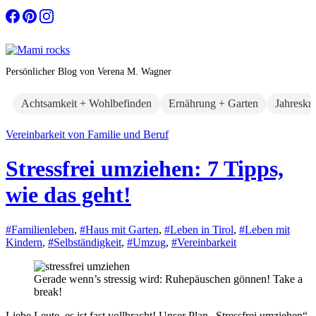
Zum
Inhalt
springen
Persönlicher Blog von Verena M. Wagner
Achtsamkeit + Wohlbefinden
Ernährung + Garten
Jahreskr
Vereinbarkeit von Familie und Beruf
Stressfrei umziehen: 7 Tipps,
wie das geht!
#Familienleben
,
#Haus mit Garten
,
#Leben in Tirol
,
#Leben mit
Kindern
,
#Selbständigkeit
,
#Umzug
,
#Vereinbarkeit
Gerade wenn’s stressig wird: Ruhepäuschen gönnen! Take a
break!
Liebe Leute, es ist fast vollbracht! Unser Plan „Stressfrei umziehen“