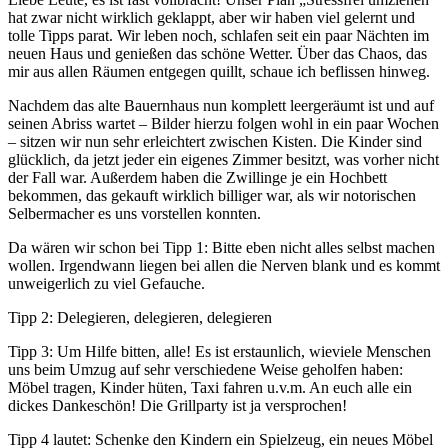
hat zwar nicht wirklich geklappt, aber wir haben viel gelernt und
tolle Tipps parat. Wir leben noch, schlafen seit ein paar Nächten im
neuen Haus und genießen das schöne Wetter. Über das Chaos, das
mir aus allen Räumen entgegen quillt, schaue ich beflissen hinweg.
Nachdem das alte Bauernhaus nun komplett leergeräumt ist und auf
seinen Abriss wartet – Bilder hierzu folgen wohl in ein paar Wochen
– sitzen wir nun sehr erleichtert zwischen Kisten. Die Kinder sind
glücklich, da jetzt jeder ein eigenes Zimmer besitzt, was vorher nicht
der Fall war. Außerdem haben die Zwillinge je ein Hochbett
bekommen, das gekauft wirklich billiger war, als wir notorischen
Selbermacher es uns vorstellen konnten.
Da wären wir schon bei Tipp 1: Bitte eben nicht alles selbst machen
wollen. Irgendwann liegen bei allen die Nerven blank und es kommt
unweigerlich zu viel Gefauche.
Tipp 2: Delegieren, delegieren, delegieren
Tipp 3: Um Hilfe bitten, alle! Es ist erstaunlich, wieviele Menschen
uns beim Umzug auf sehr verschiedene Weise geholfen haben:
Möbel tragen, Kinder hüten, Taxi fahren u.v.m. An euch alle ein
dickes Dankeschön! Die Grillparty ist ja versprochen!
Tipp 4 lautet: Schenke den Kindern ein Spielzeug, ein neues Möbel