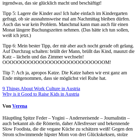
irgendwas, das sie glücklich macht und beschäftigt!
Tipp 5: Lagere die Kinder aus! Ich habe einfach im Kindergarten
gefragt, ob sie ausnahmsweise mal am Nachmittag bleiben dürfen.
Auch das war kein Problem. Manchmal kann man auch für einen
Monat längere Buchungszeiten nehmen. (Das hätte ich tun sollen,
weiß ich jetzt.)
Tipp 6: Mein bester Tipp, der mir aber auch nocht gerade oft gelang.
Auf Durchzug schalten: brüllt der Mann, brüllt das Kind, maunzt die
Katz – lächeln und das Zimmer wechseln!
OOOOOOOOOOOOOOOOOOOOOOOOOOOOM!
Tiip 7: Ach ja, apropos Katze. Die Katze haben wir erst ganz am
Ende mitgenommen, dass sie möglichst viel Ruhe hat.
Beitragsnavigation
9 Things About Work Culture in Austria
Why is it Good to Raise Kids in Austria
Von
Verena
Häuptling Spitze Feder – Yogini – Andersreisende – Journalistin –
auch bekannt als die Römerin, daher Allesfresser und bekennende
Slow Foodista, die die vegane Küche zu schätzen weiß! Gegen den
Strom schwimmende hipster Mom von drei Glückskeksen, stolze