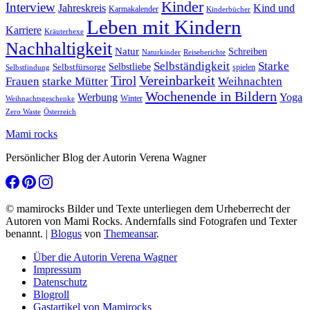
Kinder
Interview
Jahreskreis
Kind und
Karmakalender
Kinderbücher
Leben mit Kindern
Karriere
Kräuterhexe
Nachhaltigkeit
Natur
Schreiben
Naturkinder
Reiseberichte
Selbständigkeit
Starke
Selbstliebe
Selbstfürsorge
spielen
Selbstfindung
Tirol
Vereinbarkeit
Frauen
starke Mütter
Weihnachten
Wochenende in Bildern
Werbung
Yoga
Winter
Weihnachtsgeschenke
Zero Waste
Österreich
Mami rocks
Persönlicher Blog der Autorin Verena Wagner
© mamirocks Bilder und Texte unterliegen dem Urheberrecht der
Autoren von Mami Rocks. Andernfalls sind Fotografen und Texter
benannt.
|
Blogus
von
Themeansar
.
Über die Autorin Verena Wagner
Impressum
Datenschutz
Blogroll
Gastartikel von Mamirocks