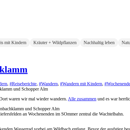
eis mit Kindern
Kräuter + Wildpflanzen
Nachhaltig leben
Natu
hklamm
dern
,
#Reiseberichte
,
#Wandern
,
#Wandern mit Kindern
,
#Wochenende 
. Dort waren wir mal wieder wandern.
Alle zusammen
und es war herrli
 Kiefersfelden an Wochenenden im SOmmer zentral die Wachtelbahn.
ckenden Wasserrad vorbei am Wildbach entlang. Bevor der ausfstieg be