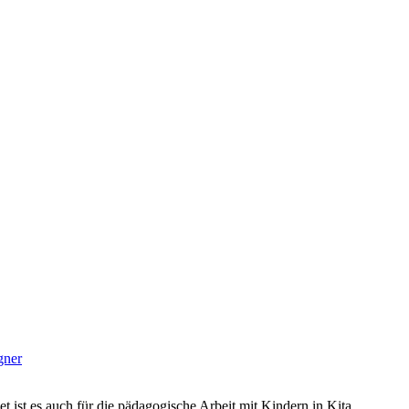
gner
et ist es auch für die pädagogische Arbeit mit Kindern in Kita,