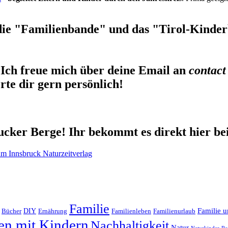
die "Familienbande" und das "Tirol-Kinderb
Ich freue mich über deine Email an
contact
te dir gern persönlich!
cker Berge! Ihr bekommt es direkt hier be
Familie
Familie u
DIY
Ernährung
Familienleben
Familienurlaub
Bücher
en mit Kindern
Nachhaltigkeit
Natur
Naturkinder
Re