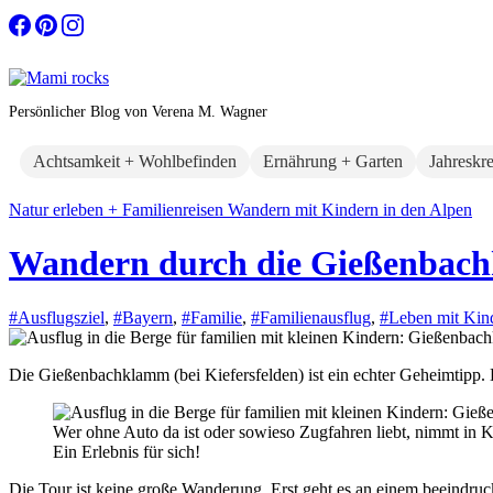
Zum
Inhalt
springen
Persönlicher Blog von Verena M. Wagner
Achtsamkeit + Wohlbefinden
Ernährung + Garten
Jahreskr
Natur erleben + Familienreisen
Wandern mit Kindern in den Alpen
Wandern durch die Gießenbac
#Ausflugsziel
,
#Bayern
,
#Familie
,
#Familienausflug
,
#Leben mit Kin
Die Gießenbachklamm (bei Kiefersfelden) ist ein echter Geheimtipp
Wer ohne Auto da ist oder sowieso Zugfahren liebt, nimmt in
Ein Erlebnis für sich!
Die Tour ist keine große Wanderung. Erst geht es an einem beeindru