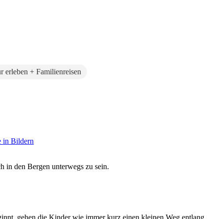
r erleben + Familienreisen
in Bildern
ch in den Bergen unterwegs zu sein.
ginnt, gehen die Kinder wie immer kurz einen kleinen Weg entlang,