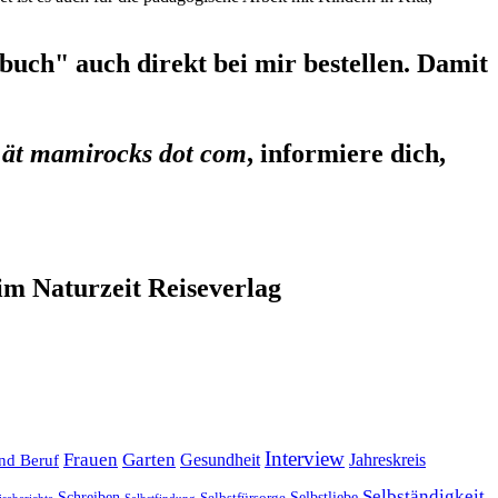
uch" auch direkt bei mir bestellen. Damit
 ät mamirocks dot com
, informiere dich,
im Naturzeit Reiseverlag
Interview
Frauen
Garten
Gesundheit
Jahreskreis
nd Beruf
Selbständigkeit
Selbstliebe
Schreiben
Selbstfürsorge
iseberichte