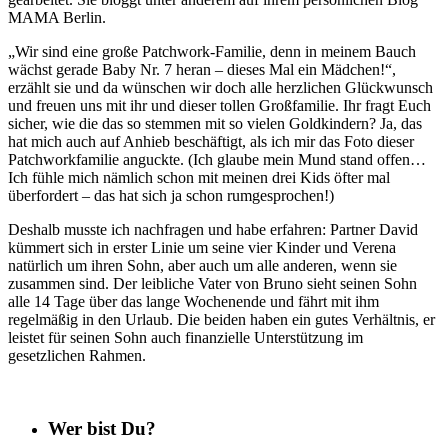
MAMA Berlin.
„Wir sind eine große Patchwork-Familie, denn in meinem Bauch
wächst gerade Baby Nr. 7 heran – dieses Mal ein Mädchen!“,
erzählt sie und da wünschen wir doch alle herzlichen Glückwunsch
und freuen uns mit ihr und dieser tollen Großfamilie. Ihr fragt Euch
sicher, wie die das so stemmen mit so vielen Goldkindern? Ja, das
hat mich auch auf Anhieb beschäftigt, als ich mir das Foto dieser
Patchworkfamilie anguckte. (Ich glaube mein Mund stand offen…
Ich fühle mich nämlich schon mit meinen drei Kids öfter mal
überfordert – das hat sich ja schon rumgesprochen!)
Deshalb musste ich nachfragen und habe erfahren: Partner David
kümmert sich in erster Linie um seine vier Kinder und Verena
natürlich um ihren Sohn, aber auch um alle anderen, wenn sie
zusammen sind. Der leibliche Vater von Bruno sieht seinen Sohn
alle 14 Tage über das lange Wochenende und fährt mit ihm
regelmäßig in den Urlaub. Die beiden haben ein gutes Verhältnis, er
leistet für seinen Sohn auch finanzielle Unterstützung im
gesetzlichen Rahmen.
Wer bist Du?