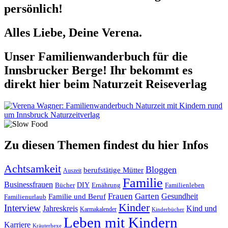
persönlich!
Alles Liebe, Deine Verena.
Unser Familienwanderbuch für die
Innsbrucker Berge! Ihr bekommt es
direkt hier beim Naturzeit Reiseverlag
Zu diesen Themen findest du hier Infos
Achtsamkeit
Bloggen
berufstätige Mütter
Auszeit
Familie
Businessfrauen
DIY
Ernährung
Familienleben
Bücher
Frauen
Garten
Gesundheit
Familie und Beruf
Familienurlaub
Kinder
Interview
Jahreskreis
Kind und
Karmakalender
Kinderbücher
Leben mit Kindern
Karriere
Kräuterhexe