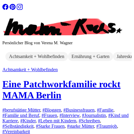
Zum
Inhalt
springen
Persönlicher Blog von Verena M. Wagner
Achtsamkeit + Wohlbefinden
Ernährung + Garten
Jahreskr
Achtsamkeit + Wohlbefinden
Eine Patchworkfamilie rockt
MAMA Berlin
#berufstätige Mütter
,
#Bloggen
,
#Businessfrauen
,
#Familie
,
#Familie und Beruf
,
#Frauen
,
#Interview
,
#Journalistin
,
#Kind und
Karriere
,
#Kinder
,
#Leben mit Kindern
,
#Schreiben
,
#Selbständigkeit
,
#Starke Frauen
,
#starke Mütter
,
#Traumjob
,
#Vereinbarkeit