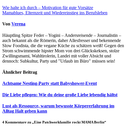
Beitragsnavigation
Wie halte ich durch – Motivation für gute Vorsätze
Mamablues, Elternzeit und Wiedereinstieg ins Berufsleben
Von
Verena
Häuptling Spitze Feder – Yogini – Andersreisende – Journalistin –
auch bekannt als die Römerin, daher Allesfresser und bekennende
Slow Foodista, die die vegane Küche zu schätzen weiß! Gegen den
Strom schwimmende hipster Mom von drei Glückskeksen, stolze
Zwillingsmami, Wahltirolerin, Landei mit voller Absicht und
dennoch: Subkultur, Party und "Urlaub im Büro" müssen sein!
Ähnlicher Beitrag
Achtsame Nesting-Party statt Babyshower-Event
Die Liebe pflegen: Wie du deine große Liebe lebendig hältst
Lust als Ressource, warum bewusste Körpererfahrung im
Alltag Halt geben kann
4 Kommentare zu „Eine Patchworkfamilie rockt MAMA Berlin“