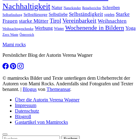
Nachhaltigkeit
Natur
Schreiben
Naturkinder
Reiseberichte
Selbständigkeit
Starke
Selbstliebe
Selbstfürsorge
spielen
Selbstfindung
Tirol
Vereinbarkeit
Frauen
starke Mütter
Weihnachten
Wochenende in Bildern
Werbung
Yoga
Winter
Weihnachtsgeschenke
Zero Waste
Österreich
Mami rocks
Persönlicher Blog der Autorin Verena Wagner
© mamirocks Bilder und Texte unterliegen dem Urheberrecht der
Autoren von Mami Rocks. Andernfalls sind Fotografen und Texter
benannt.
|
Blogus
von
Themeansar
.
Über die Autorin Verena Wagner
Impressum
Datenschutz
Blogroll
Gastartikel von Mamirocks
Suchen