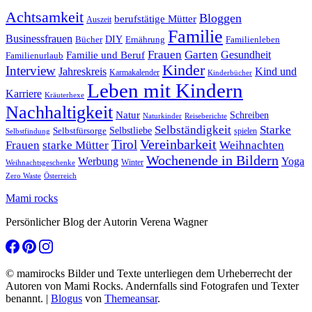
Achtsamkeit
Bloggen
berufstätige Mütter
Auszeit
Familie
Businessfrauen
DIY
Ernährung
Familienleben
Bücher
Frauen
Garten
Gesundheit
Familie und Beruf
Familienurlaub
Kinder
Interview
Jahreskreis
Kind und
Karmakalender
Kinderbücher
Leben mit Kindern
Karriere
Kräuterhexe
Nachhaltigkeit
Natur
Schreiben
Naturkinder
Reiseberichte
Selbständigkeit
Starke
Selbstliebe
Selbstfürsorge
spielen
Selbstfindung
Tirol
Vereinbarkeit
Frauen
starke Mütter
Weihnachten
Wochenende in Bildern
Werbung
Yoga
Winter
Weihnachtsgeschenke
Zero Waste
Österreich
Mami rocks
Persönlicher Blog der Autorin Verena Wagner
© mamirocks Bilder und Texte unterliegen dem Urheberrecht der
Autoren von Mami Rocks. Andernfalls sind Fotografen und Texter
benannt.
|
Blogus
von
Themeansar
.