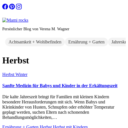
Zum
Inhalt
springen
Persönlicher Blog von Verena M. Wagner
Achtsamkeit + Wohlbefinden
Ernährung + Garten
Jahreskr
Herbst
Herbst
Winter
Sanfte Medizin für Babys und Kinder in der Erkältungszeit
Die kalte Jahreszeit bringt für Familien mit kleinen Kindern
besondere Herausforderungen mit sich. Wenn Babys und
Kleinkinder von Husten, Schnupfen oder erhöhter Temperatur
geplagt werden, suchen Eltern nach schonenden
Behandlungsmöglichkeiten,…
Ernährung + Garten
Herbst
Herbst mit Kindern