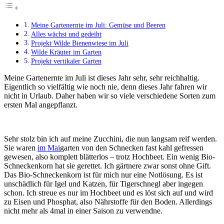
Meine Gartenernte im Juli: Gemüse und Beeren
Alles wächst und gedeiht
Projekt Wilde Bienenwiese im Juli
Wilde Kräuter im Garten
Projekt vertikaler Garten
Meine Gartenernte im Juli ist dieses Jahr sehr, sehr reichhaltig.
Eigentlich so vielfältig wie noch nie, denn dieses Jahr fahren wir
nicht in Urlaub. Daher haben wir so viele verschiedene Sorten zum
ersten Mal angepflanzt.
Sehr stolz bin ich auf meine Zucchini, die nun langsam reif werden.
Sie waren
im Mai
garten von den Schnecken fast kahl gefressen
gewesen, also komplett blätterlos – trotz Hochbeet. Ein wenig Bio-
Schneckenkorn hat sie gerettet. Ich gärtnere zwar sonst ohne Gift.
Das Bio-Schneckenkorn ist für mich nur eine Notlösung. Es ist
unschädlich für Igel und Katzen, für Tigerschnegl aber ingegen
schon. Ich streue es nur im Hochbeet und es löst sich auf und wird
zu Eisen und Phosphat, also Nährstoffe für den Boden. Allerdings
nicht mehr als 4mal in einer Saison zu verwendne.