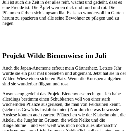
Juli ist auch die Zeit in der alles reift, wächst und gedeiht, dass es
eine Freude ist. Die Äpfel werden dick und rund und rot. Die
Pflaumen färben sich langsam lila. Es ist so wundervoll im Garten
herum zu spazieren und alle seine Bewohner zu pflegen und zu
hegen.
Projekt Wilde Bienenwiese im Juli
Auch die Japan-Anemone erfreut mein Gärtnerherz. Letztes Jahr
wurde sie ein paar mal übersehen und abgemäht. Jetzt hat sie in der
Wilden Wiese einen sicheren Platz. Wenn die Knospen aufgehen
sind sie wunderbar filigran und rosa.
Ansonsteng gedeiht das Projekt Bienenwiese recht gut. Ich habe
allerdings bestimmt einen Schubkarren voll von einer stark
wuchernden Pflanze ausgerissen, die man von Feldrainen kennt.
(siehe das Gewächs Instafoto unten) Nur durch etwas bewusste
Auslese können auch zartere Pflänzchen wie der Klatschmohn, die
Akelei, die Jungfer im Grünen, die wilde Nelke und die
Ringelblume – und wer weiß was mich noch alles überrascht? –
wachsen und zum Licht kommen. Schließlich soll es ja eine bunte