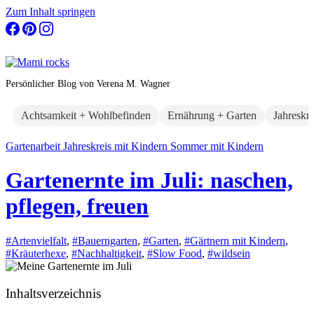
Zum Inhalt springen
Persönlicher Blog von Verena M. Wagner
Achtsamkeit + Wohlbefinden
Ernährung + Garten
Jahreskr
Gartenarbeit
Jahreskreis mit Kindern
Sommer mit Kindern
Gartenernte im Juli: naschen,
pflegen, freuen
#Artenvielfalt
,
#Bauerngarten
,
#Garten
,
#Gärtnern mit Kindern
,
#Kräuterhexe
,
#Nachhaltigkeit
,
#Slow Food
,
#wildsein
Inhaltsverzeichnis