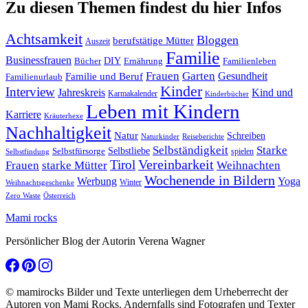
Zu diesen Themen findest du hier Infos
Achtsamkeit
Bloggen
berufstätige Mütter
Auszeit
Familie
Businessfrauen
DIY
Ernährung
Familienleben
Bücher
Frauen
Garten
Gesundheit
Familie und Beruf
Familienurlaub
Kinder
Interview
Jahreskreis
Kind und
Karmakalender
Kinderbücher
Leben mit Kindern
Karriere
Kräuterhexe
Nachhaltigkeit
Natur
Schreiben
Naturkinder
Reiseberichte
Selbständigkeit
Starke
Selbstliebe
Selbstfürsorge
spielen
Selbstfindung
Tirol
Vereinbarkeit
Frauen
starke Mütter
Weihnachten
Wochenende in Bildern
Werbung
Yoga
Winter
Weihnachtsgeschenke
Zero Waste
Österreich
Mami rocks
Persönlicher Blog der Autorin Verena Wagner
© mamirocks Bilder und Texte unterliegen dem Urheberrecht der
Autoren von Mami Rocks. Andernfalls sind Fotografen und Texter