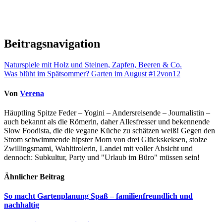
Beitragsnavigation
Naturspiele mit Holz und Steinen, Zapfen, Beeren & Co.
Was blüht im Spätsommer? Garten im August #12von12
Von
Verena
Häuptling Spitze Feder – Yogini – Andersreisende – Journalistin –
auch bekannt als die Römerin, daher Allesfresser und bekennende
Slow Foodista, die die vegane Küche zu schätzen weiß! Gegen den
Strom schwimmende hipster Mom von drei Glückskeksen, stolze
Zwillingsmami, Wahltirolerin, Landei mit voller Absicht und
dennoch: Subkultur, Party und "Urlaub im Büro" müssen sein!
Ähnlicher Beitrag
So macht Gartenplanung Spaß – familienfreundlich und
nachhaltig