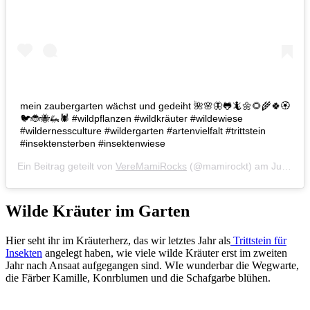
mein zaubergarten wächst und gedeiht 🌺🌸🦋🐸🦎🌼🌻🌾🍀🏵
🐦🐞🐝🦗🕷 #wildpflanzen #wildkräuter #wildewiese
#wildernessculture #wildergarten #artenvielfalt #trittstein
#insektensterben #insektenwiese
Ein Beitrag geteilt von
VereMamiRocks
(@mamirockt) am
Jul 15, 2020 um 7:46 PDT
Wilde Kräuter im Garten
Hier seht ihr im Kräuterherz, das wir letztes Jahr als
Trittstein für
Insekten
angelegt haben, wie viele wilde Kräuter erst im zweiten
Jahr nach Ansaat aufgegangen sind. WIe wunderbar die Wegwarte,
die Färber Kamille, Konrblumen und die Schafgarbe blühen.