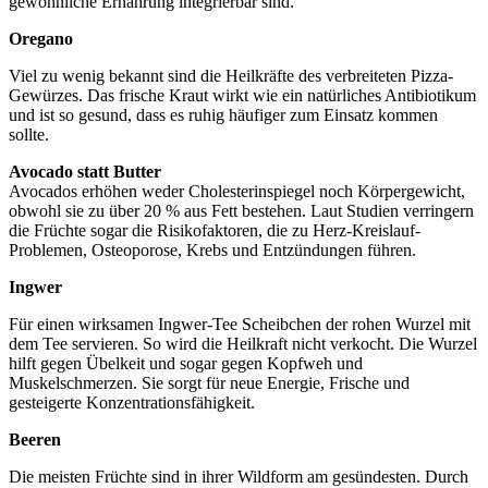
gewöhnliche Ernährung integrierbar sind.
Oregano
Viel zu wenig bekannt sind die Heilkräfte des verbreiteten Pizza-
Gewürzes. Das frische Kraut wirkt wie ein natürliches Antibiotikum
und ist so gesund, dass es ruhig häufiger zum Einsatz kommen
sollte.
Avocado statt Butter
Avocados erhöhen weder Cholesterinspiegel noch Körpergewicht,
obwohl sie zu über 20 % aus Fett bestehen. Laut Studien verringern
die Früchte sogar die Risikofaktoren, die zu Herz-Kreislauf-
Problemen, Osteoporose, Krebs und Entzündungen führen.
Ingwer
Für einen wirksamen Ingwer-Tee Scheibchen der rohen Wurzel mit
dem Tee servieren. So wird die Heilkraft nicht verkocht. Die Wurzel
hilft gegen Übelkeit und sogar gegen Kopfweh und
Muskelschmerzen. Sie sorgt für neue Energie, Frische und
gesteigerte Konzentrationsfähigkeit.
Beeren
Die meisten Früchte sind in ihrer Wildform am gesündesten. Durch