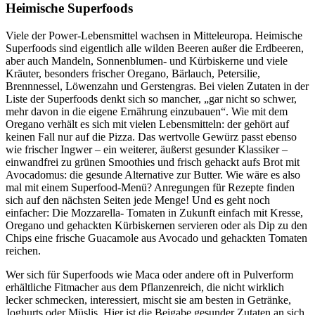
Heimische Superfoods
Viele der Power-Lebensmittel wachsen in Mitteleuropa. Heimische
Superfoods sind eigentlich alle wilden Beeren außer die Erdbeeren,
aber auch Mandeln, Sonnenblumen- und Kürbiskerne und viele
Kräuter, besonders frischer Oregano, Bärlauch, Petersilie,
Brennnessel, Löwenzahn und Gerstengras. Bei vielen Zutaten in der
Liste der Superfoods denkt sich so mancher, „gar nicht so schwer,
mehr davon in die eigene Ernährung einzubauen“. Wie mit dem
Oregano verhält es sich mit vielen Lebensmitteln: der gehört auf
keinen Fall nur auf die Pizza. Das wertvolle Gewürz passt ebenso
wie frischer Ingwer – ein weiterer, äußerst gesunder Klassiker –
einwandfrei zu grünen Smoothies und frisch gehackt aufs Brot mit
Avocadomus: die gesunde Alternative zur Butter. Wie wäre es also
mal mit einem Superfood-Menü? Anregungen für Rezepte finden
sich auf den nächsten Seiten jede Menge! Und es geht noch
einfacher: Die Mozzarella- Tomaten in Zukunft einfach mit Kresse,
Oregano und gehackten Kürbiskernen servieren oder als Dip zu den
Chips eine frische Guacamole aus Avocado und gehackten Tomaten
reichen.
Wer sich für Superfoods wie Maca oder andere oft in Pulverform
erhältliche Fitmacher aus dem Pflanzenreich, die nicht wirklich
lecker schmecken, interessiert, mischt sie am besten in Getränke,
Joghurts oder Müslis. Hier ist die Beigabe gesunder Zutaten an sich