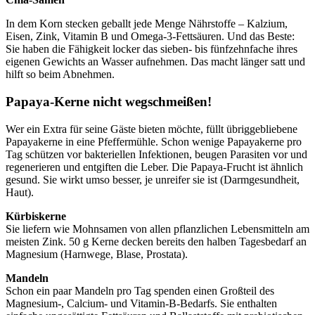
In dem Korn stecken geballt jede Menge Nährstoffe – Kalzium,
Eisen, Zink, Vitamin B und Omega-3-Fettsäuren. Und das Beste:
Sie haben die Fähigkeit locker das sieben- bis fünfzehnfache ihres
eigenen Gewichts an Wasser aufnehmen. Das macht länger satt und
hilft so beim Abnehmen.
Papaya-Kerne nicht wegschmeißen!
Wer ein Extra für seine Gäste bieten möchte, füllt übriggebliebene
Papayakerne in eine Pfeffermühle. Schon wenige Papayakerne pro
Tag schützen vor bakteriellen Infektionen, beugen Parasiten vor und
regenerieren und entgiften die Leber. Die Papaya-Frucht ist ähnlich
gesund. Sie wirkt umso besser, je unreifer sie ist (Darmgesundheit,
Haut).
Kürbiskerne
Sie liefern wie Mohnsamen von allen pflanzlichen Lebensmitteln am
meisten Zink. 50 g Kerne decken bereits den halben Tagesbedarf an
Magnesium (Harnwege, Blase, Prostata).
Mandeln
Schon ein paar Mandeln pro Tag spenden einen Großteil des
Magnesium-, Calcium- und Vitamin-B-Bedarfs. Sie enthalten