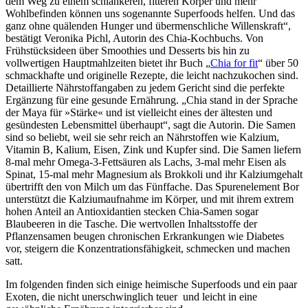
dem Weg zu einem schlankeren, fitteren Körper und mehr
Wohlbefinden können uns sogenannte Superfoods helfen. Und das
ganz ohne quälenden Hunger und übermenschliche Willenskraft“,
bestätigt Veronika Pichl, Autorin des Chia-Kochbuchs. Von
Frühstücksideen über Smoothies und Desserts bis hin zu
vollwertigen Hauptmahlzeiten bietet ihr Buch „
Chia for fit
“ über 50
schmackhafte und originelle Rezepte, die leicht nachzukochen sind.
Detaillierte Nährstoffangaben zu jedem Gericht sind die perfekte
Ergänzung für eine gesunde Ernährung. „Chia stand in der Sprache
der Maya für »Stärke« und ist vielleicht eines der ältesten und
gesündesten Lebensmittel überhaupt“, sagt die Autorin. Die Samen
sind so beliebt, weil sie sehr reich an Nährstoffen wie Kalzium,
Vitamin B, Kalium, Eisen, Zink und Kupfer sind. Die Samen liefern
8-mal mehr Omega-3-Fettsäuren als Lachs, 3-mal mehr Eisen als
Spinat, 15-mal mehr Magnesium als Brokkoli und ihr Kalziumgehalt
übertrifft den von Milch um das Fünffache. Das Spurenelement Bor
unterstützt die Kalziumaufnahme im Körper, und mit ihrem extrem
hohen Anteil an Antioxidantien stecken Chia-Samen sogar
Blaubeeren in die Tasche. Die wertvollen Inhaltsstoffe der
Pflanzensamen beugen chronischen Erkrankungen wie Diabetes
vor, steigern die Konzentrationsfähigkeit, schmecken und machen
satt.
Im folgenden finden sich einige heimische Superfoods und ein paar
Exoten, die nicht unerschwinglich teuer und leicht in eine