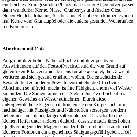
ein Leichtes. Zum gesunden Pflanzenfaser- oder Algenpulver passen
dann wunderbar Kerne, Nüsse, Cranberrys und frisches Obst.
Neben Heidel-, Johannis, Stachel- und Brombeeren können es auch
mal Kerne vom Granatapfel oder die äußerst gesunden Weintrauben
mit Kernen sein.
Abnehmen mit Chia
Aufgrund ihrer hohen Nährstoffdichte und ihrer positiven
Auswirkungen auf den Fettstoffwechsel sind die von Grund auf
glutenfreien Pflanzensamen bestens für alle geeignet, die Gewicht
verlieren und sich gesund ernähren wollen. Die entscheidende
Besonderheit zu anderen Powerlebensmitteln, die Chia beim
Abnehmen so hilfreich macht, ist ihre Fähigkeit, enorm viel Wasser
zu binden. Die Samen können das Sieben- bis Zwölffache ihres
eigenen Gewichts an Wasser aufnehmen. Durch diese
außergewöhnliche Eigenschaft können sie den Körper nicht nur
nachhaltiger mit Flüssigkeit und Nährstoffen versorgen, sondern
helfen uns auch dabei, länger satt zu bleiben. Das schaffen die
kleinen Helfer unter anderem dadurch, dass sie mittels ihres hohen
Quellvermögens den Magen schneller füllen und uns so auch nach
kleineren Portionen ein angenehmes Sättigungsgefühl geben. „Auf