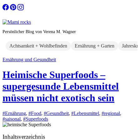
Zum
Inhalt
springen
Persönlicher Blog von Verena M. Wagner
Achtsamkeit + Wohlbefinden
Ernährung + Garten
Jahreskr
Ernährung und Gesundheit
Heimische Superfoods –
supergesunde Lebensmittel
müssen nicht exotisch sein
#Ernährung
,
#Food
,
#Gesundheit
,
#Lebensmittel
,
#regional
,
#saisonal
,
#Superfoods
Inhaltsverzeichnis