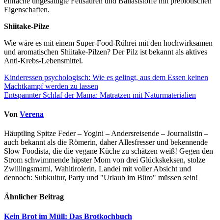
einfache ungesättigte Fettsäuren und Ballaststoffe mit prebiotischen
Eigenschaften.
Shiitake-Pilze
Wie wäre es mit einem Super-Food-Rührei mit den hochwirksamen
und aromatischen Shiitake-Pilzen? Der Pilz ist bekannt als aktives
Anti-Krebs-Lebensmittel.
Beitragsnavigation
Kinderessen psychologisch: Wie es gelingt, aus dem Essen keinen
Machtkampf werden zu lassen
Entspannter Schlaf der Mama: Matratzen mit Naturmaterialien
Von
Verena
Häuptling Spitze Feder – Yogini – Andersreisende – Journalistin –
auch bekannt als die Römerin, daher Allesfresser und bekennende
Slow Foodista, die die vegane Küche zu schätzen weiß! Gegen den
Strom schwimmende hipster Mom von drei Glückskeksen, stolze
Zwillingsmami, Wahltirolerin, Landei mit voller Absicht und
dennoch: Subkultur, Party und "Urlaub im Büro" müssen sein!
Ähnlicher Beitrag
Kein Brot im Müll: Das Brotkochbuch