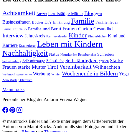
Achtsamkeit
Bloggen
berufstätige Mütter
Auszeit
Familie
Businessfrauen
DIY
Ernährung
Familienleben
Bücher
Frauen
Garten
Gesundheit
Familie und Beruf
Familienurlaub
Kinder
Interview
Jahreskreis
Kind und
Karmakalender
Kinderbücher
Leben mit Kindern
Karriere
Kräuterhexe
Nachhaltigkeit
Natur
Schreiben
Naturkinder
Reiseberichte
Selbständigkeit
Starke
Selbstliebe
Selbstfürsorge
spielen
Selbstfindung
Tirol
Vereinbarkeit
Frauen
starke Mütter
Weihnachten
Wochenende in Bildern
Werbung
Yoga
Winter
Weihnachtsgeschenke
Zero Waste
Österreich
Mami rocks
Persönlicher Blog der Autorin Verena Wagner
© mamirocks Bilder und Texte unterliegen dem Urheberrecht der
Autoren von Mami Rocks. Andernfalls sind Fotografen und Texter
benannt.
|
Blogus
von
Themeansar
.