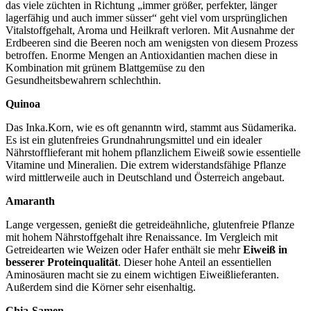
das viele züchten in Richtung „immer größer, perfekter, länger
lagerfähig und auch immer süsser“ geht viel vom ursprünglichen
Vitalstoffgehalt, Aroma und Heilkraft verloren. Mit Ausnahme der
Erdbeeren sind die Beeren noch am wenigsten von diesem Prozess
betroffen. Enorme Mengen an Antioxidantien machen diese in
Kombination mit grünem Blattgemüse zu den
Gesundheitsbewahrern schlechthin.
Quinoa
Das Inka.Korn, wie es oft genanntn wird, stammt aus Südamerika.
Es ist ein glutenfreies Grundnahrungsmittel und ein idealer
Nährstofflieferant mit hohem pflanzlichem Eiweiß sowie essentielle
Vitamine und Mineralien. Die extrem widerstandsfähige Pflanze
wird mittlerweile auch in Deutschland und Österreich angebaut.
Amaranth
Lange vergessen, genießt die getreideähnliche, glutenfreie Pflanze
mit hohem Nährstoffgehalt ihre Renaissance. Im Vergleich mit
Getreidearten wie Weizen oder Hafer enthält sie mehr
Eiweiß in
besserer Proteinqualität
. Dieser hohe Anteil an essentiellen
Aminosäuren macht sie zu einem wichtigen Eiweißlieferanten.
Außerdem sind die Körner sehr eisenhaltig.
Chia-Samen