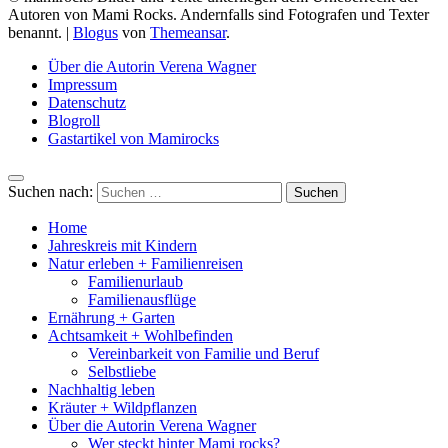
Autoren von Mami Rocks. Andernfalls sind Fotografen und Texter
benannt.
|
Blogus
von
Themeansar
.
Über die Autorin Verena Wagner
Impressum
Datenschutz
Blogroll
Gastartikel von Mamirocks
Suchen nach:
Home
Jahreskreis mit Kindern
Natur erleben + Familienreisen
Familienurlaub
Familienausflüge
Ernährung + Garten
Achtsamkeit + Wohlbefinden
Vereinbarkeit von Familie und Beruf
Selbstliebe
Nachhaltig leben
Kräuter + Wildpflanzen
Über die Autorin Verena Wagner
Wer steckt hinter Mami rocks?