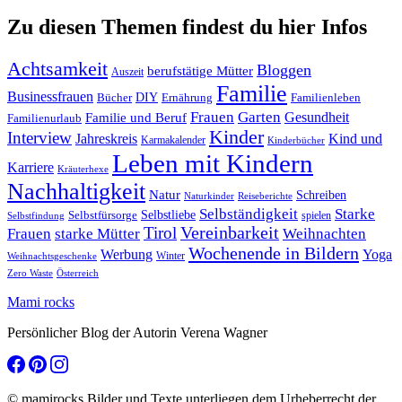
Zu diesen Themen findest du hier Infos
Achtsamkeit
Bloggen
berufstätige Mütter
Auszeit
Familie
Businessfrauen
DIY
Ernährung
Familienleben
Bücher
Frauen
Garten
Gesundheit
Familie und Beruf
Familienurlaub
Kinder
Interview
Jahreskreis
Kind und
Karmakalender
Kinderbücher
Leben mit Kindern
Karriere
Kräuterhexe
Nachhaltigkeit
Natur
Schreiben
Naturkinder
Reiseberichte
Selbständigkeit
Starke
Selbstliebe
Selbstfürsorge
spielen
Selbstfindung
Tirol
Vereinbarkeit
Frauen
starke Mütter
Weihnachten
Wochenende in Bildern
Werbung
Yoga
Winter
Weihnachtsgeschenke
Zero Waste
Österreich
Mami rocks
Persönlicher Blog der Autorin Verena Wagner
© mamirocks Bilder und Texte unterliegen dem Urheberrecht der