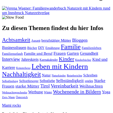
Zu diesen Themen findest du hier Infos
Achtsamkeit
Bloggen
berufstätige Mütter
Auszeit
Familie
Businessfrauen
DIY
Ernährung
Familienleben
Bücher
Frauen
Garten
Gesundheit
Familie und Beruf
Familienurlaub
Kinder
Interview
Jahreskreis
Kind und
Karmakalender
Kinderbücher
Leben mit Kindern
Karriere
Kräuterhexe
Nachhaltigkeit
Natur
Schreiben
Naturkinder
Reiseberichte
Selbständigkeit
Starke
Selbstliebe
Selbstfürsorge
spielen
Selbstfindung
Tirol
Vereinbarkeit
Frauen
starke Mütter
Weihnachten
Wochenende in Bildern
Werbung
Yoga
Winter
Weihnachtsgeschenke
Zero Waste
Österreich
Mami rocks