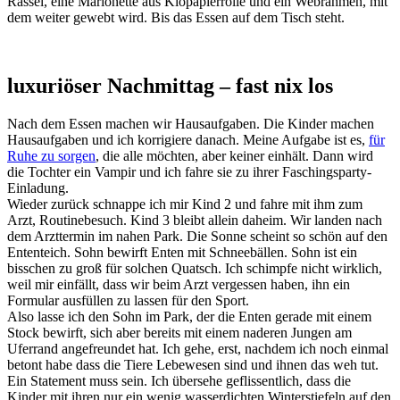
Rassel, eine Marionette aus Klopapierrolle und ein Webrahmen, mit
dem weiter gewebt wird. Bis das Essen auf dem Tisch steht.
luxuriöser Nachmittag – fast nix los
Nach dem Essen machen wir Hausaufgaben. Die Kinder machen
Hausaufgaben und ich korrigiere danach. Meine Aufgabe ist es,
für
Ruhe zu sorgen
, die alle möchten, aber keiner einhält. Dann wird
die Tochter ein Vampir und ich fahre sie zu ihrer Faschingsparty-
Einladung.
Wieder zurück schnappe ich mir Kind 2 und fahre mit ihm zum
Arzt, Routinebesuch. Kind 3 bleibt allein daheim. Wir landen nach
dem Arzttermin im nahen Park. Die Sonne scheint so schön auf den
Ententeich. Sohn bewirft Enten mit Schneebällen. Sohn ist ein
bisschen zu groß für solchen Quatsch. Ich schimpfe nicht wirklich,
weil mir einfällt, dass wir beim Arzt vergessen haben, ihn ein
Formular ausfüllen zu lassen für den Sport.
Also lasse ich den Sohn im Park, der die Enten gerade mit einem
Stock bewirft, sich aber bereits mit einem naderen Jungen am
Uferrand angefreundet hat. Ich gehe, erst, nachdem ich noch einmal
betont habe dass die Tiere Lebewesen sind und ihnen das weh tut.
Ein Statement muss sein. Ich übersehe geflissentlich, dass die
Kinder mit ihren nur ein wenig wasserdichten Winterstiefeln auf den