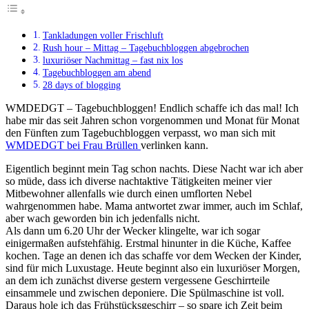
Tankladungen voller Frischluft
Rush hour – Mittag – Tagebuchbloggen abgebrochen
luxuriöser Nachmittag – fast nix los
Tagebuchbloggen am abend
28 days of blogging
WMDEDGT – Tagebuchbloggen! Endlich schaffe ich das mal! Ich
habe mir das seit Jahren schon vorgenommen und Monat für Monat
den Fünften zum Tagebuchbloggen verpasst, wo man sich mit
WMDEDGT bei Frau Brüllen
verlinken kann.
Eigentlich beginnt mein Tag schon nachts. Diese Nacht war ich aber
so müde, dass ich diverse nachtaktive Tätigkeiten meiner vier
Mitbewohner allenfalls wie durch einen umflorten Nebel
wahrgenommen habe. Mama antwortet zwar immer, auch im Schlaf,
aber wach geworden bin ich jedenfalls nicht.
Als dann um 6.20 Uhr der Wecker klingelte, war ich sogar
einigermaßen aufstehfähig. Erstmal hinunter in die Küche, Kaffee
kochen. Tage an denen ich das schaffe vor dem Wecken der Kinder,
sind für mich Luxustage. Heute beginnt also ein luxuriöser Morgen,
an dem ich zunächst diverse gestern vergessene Geschirrteile
einsammele und zwischen deponiere. Die Spülmaschine ist voll.
Daraus hole ich das Frühstücksgeschirr – so spare ich Zeit beim