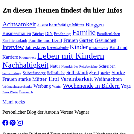
Zu diesen Themen findest du hier Infos
Achtsamkeit
Bloggen
berufstätige Mütter
Auszeit
Familie
Businessfrauen
DIY
Ernährung
Familienleben
Bücher
Frauen
Garten
Gesundheit
Familie und Beruf
Familienurlaub
Kinder
Interview
Jahreskreis
Kind und
Karmakalender
Kinderbücher
Leben mit Kindern
Karriere
Kräuterhexe
Nachhaltigkeit
Natur
Schreiben
Naturkinder
Reiseberichte
Selbständigkeit
Starke
Selbstliebe
Selbstfürsorge
spielen
Selbstfindung
Tirol
Vereinbarkeit
Frauen
starke Mütter
Weihnachten
Wochenende in Bildern
Werbung
Yoga
Winter
Weihnachtsgeschenke
Zero Waste
Österreich
Mami rocks
Persönlicher Blog der Autorin Verena Wagner