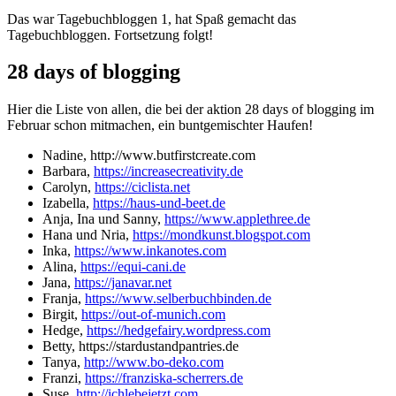
Das war Tagebuchbloggen 1, hat Spaß gemacht das
Tagebuchbloggen. Fortsetzung folgt!
28 days of blogging
Hier die Liste von allen, die bei der aktion 28 days of blogging im
Februar schon mitmachen, ein buntgemischter Haufen!
Nadine, http://www.butfirstcreate.com
Barbara,
https://increasecreativity.de
Carolyn,
https://ciclista.net
Izabella,
https://haus-und-beet.de
Anja, Ina und Sanny,
https://www.applethree.de
Hana und Nria,
https://mondkunst.blogspot.com
Inka,
https://www.inkanotes.com
Alina,
https://equi-cani.de
Jana,
https://janavar.net
Franja,
https://www.selberbuchbinden.de
Birgit,
https://out-of-munich.com
Hedge,
https://hedgefairy.wordpress.com
Betty, https://stardustandpantries.de
Tanya,
http://www.bo-deko.com
Franzi,
https://franziska-scherrers.de
Suse,
http://ichlebejetzt.com