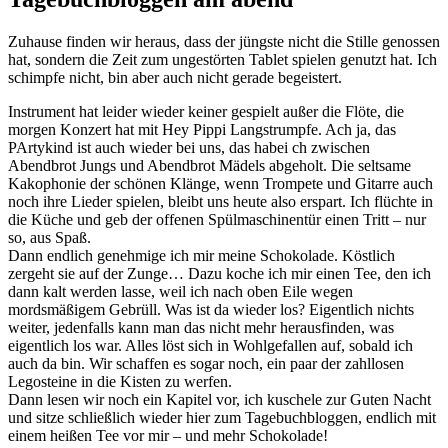
Zuhause finden wir heraus, dass der jüngste nicht die Stille genossen
hat, sondern die Zeit zum ungestörten Tablet spielen genutzt hat. Ich
schimpfe nicht, bin aber auch nicht gerade begeistert.
Instrument hat leider wieder keiner gespielt außer die Flöte, die
morgen Konzert hat mit Hey Pippi Langstrumpfe. Ach ja, das
PArtykind ist auch wieder bei uns, das habei ch zwischen
Abendbrot Jungs und Abendbrot Mädels abgeholt. Die seltsame
Kakophonie der schönen Klänge, wenn Trompete und Gitarre auch
noch ihre Lieder spielen, bleibt uns heute also erspart. Ich flüchte in
die Küche und geb der offenen Spülmaschinentür einen Tritt – nur
so, aus Spaß.
Dann endlich genehmige ich mir meine Schokolade. Köstlich
zergeht sie auf der Zunge… Dazu koche ich mir einen Tee, den ich
dann kalt werden lasse, weil ich nach oben Eile wegen
mordsmäßigem Gebrüll. Was ist da wieder los? Eigentlich nichts
weiter, jedenfalls kann man das nicht mehr herausfinden, was
eigentlich los war. Alles löst sich in Wohlgefallen auf, sobald ich
auch da bin. Wir schaffen es sogar noch, ein paar der zahllosen
Legosteine in die Kisten zu werfen.
Dann lesen wir noch ein Kapitel vor, ich kuschele zur Guten Nacht
und sitze schließlich wieder hier zum Tagebuchbloggen, endlich mit
einem heißen Tee vor mir – und mehr Schokolade!