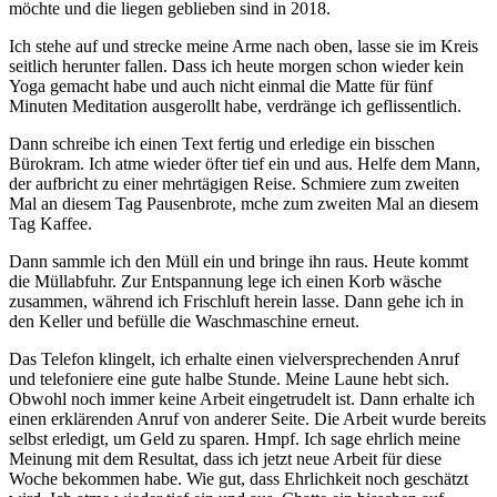
möchte und die liegen geblieben sind in 2018.
Ich stehe auf und strecke meine Arme nach oben, lasse sie im Kreis
seitlich herunter fallen. Dass ich heute morgen schon wieder kein
Yoga gemacht habe und auch nicht einmal die Matte für fünf
Minuten Meditation ausgerollt habe, verdränge ich geflissentlich.
Dann schreibe ich einen Text fertig und erledige ein bisschen
Bürokram. Ich atme wieder öfter tief ein und aus. Helfe dem Mann,
der aufbricht zu einer mehrtägigen Reise. Schmiere zum zweiten
Mal an diesem Tag Pausenbrote, mche zum zweiten Mal an diesem
Tag Kaffee.
Dann sammle ich den Müll ein und bringe ihn raus. Heute kommt
die Müllabfuhr. Zur Entspannung lege ich einen Korb wäsche
zusammen, während ich Frischluft herein lasse. Dann gehe ich in
den Keller und befülle die Waschmaschine erneut.
Das Telefon klingelt, ich erhalte einen vielversprechenden Anruf
und telefoniere eine gute halbe Stunde. Meine Laune hebt sich.
Obwohl noch immer keine Arbeit eingetrudelt ist. Dann erhalte ich
einen erklärenden Anruf von anderer Seite. Die Arbeit wurde bereits
selbst erledigt, um Geld zu sparen. Hmpf. Ich sage ehrlich meine
Meinung mit dem Resultat, dass ich jetzt neue Arbeit für diese
Woche bekommen habe. Wie gut, dass Ehrlichkeit noch geschätzt