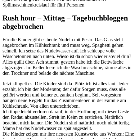
Spülmaschinenkreislauf für fünf Personen.
Rush hour – Mittag – Tagebuchbloggen
abgebrochen
Für die Kinder gibt es heute Nudeln mit Pesto. Das Glas steht
angebrochen im Kühlschrank und muss weg. Spaghetti gehen
schnell. Ich setze das Nudelwasser auf. Ich schleppe volle
Wäschetonnen nach unten. Wieso ist da schon wieder soviel drin?
Alles quillt über. Ach stimmt, gestern habe ich die Bettwäsche
abgezogen. Im Keller leere ich die Waschmaschine, räume alles in
den Trockner und belade die nächste Maschine.
Jetzt klingelt es. Die Kinder sind da. Plötzlich ist alles laut. Jeder
erzählt, ich bin der Moderator, der dafür Sorgen muss, dass alle
gehört werden und keiner zu zanken beginnt. Seit vorgestern
hängen neue Regeln für das Zusammenleben in der Familie am
Kühlschrank. Von allen unterschrieben.
Ich tippe leicht verloren darauf, in der Hoffnung mit dieser Geste
den Radau abzustellen, Streit im Keim zu ersticken. Natürlich
beachtet mich keiner. Die Nudeln sind natürlich noch nicht fertig.
Mama hat das Nudelwasser zu spät angestellt.
Die Kinder zeigen mir ihre neuesten Kunstwerke aus Werken: Eine