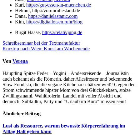
Karl,
https://gut-essen-in-muenchen.de
Helmut, http://vorunruhestand.de
Dana,
https://danijelastanic.com
Kim,
https://digitallotsen.ruhr/blog
Birgit Haase,
https://relativjung.de
Beitragsnavigation
Schreibseminar bei der Textmanufaktur
Kurztrip nach Wien: Kunst am Wochenende
Von
Verena
Häuptling Spitze Feder – Yogini – Andersreisende – Journalistin –
auch bekannt als die Römerin, daher Allesfresser und bekennende
Slow Foodista, die die vegane Küche zu schätzen weiß! Gegen den
Strom schwimmende hipster Mom von drei Glückskeksen, stolze
Zwillingsmami, Wahltirolerin, Landei mit voller Absicht und
dennoch: Subkultur, Party und "Urlaub im Büro" müssen sein!
Ähnlicher Beitrag
Lust als Ressource, warum bewusste Körpererfahrung im
Alltag Halt geben kann