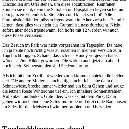
Eisschollen am Ufer stehen, um diese abzubrechen. Reinfallen
können sie nicht, denn die Schollen und Eisplatten liegen sicher auf
dem ganzen Entendreck. Sie federn und knacksen bloß. Alle
Gummistiefelkinder müssen irgendwann im Alter zwischen 7 und ?
lernen, dass alles was nicht aus Gummi ist, nass durchgeht. Nicht
sofort, aber doch irgendwann. Ich hoffe mit 12 werden wir auch
diese Phase verlassen.
Der Besuch im Park war nicht vorgesehen im Tagesplan. Da habe
ich ja heute noch richtig was zu erzählen in meinem Versuch zum
Tagebuchbloggen. Schade, dass ich das Handy vergessen habe,
wären schöne Bilder geworden. Die wirken auch jetzt am abend
noch nach. Sonnenstrahlen sind Seelennahrung.
Als ich mit dem Zertifikat wieder zurückkomme, spielen die beiden
nett. Die andere Mutter ist auch aufgetaucht. Ich stehe da in der
Schneewiese, breche immer wieder mal ein beim Gehen und sauge
die letzten Reste Winteronne tief ein. Ich inhaliere Sonnenstrahlen.
Auftanken, auftanken. Gute Idee, war das mit dem Park. Dann
gehen wir noch eine neue Schwimmbrille und drei coole Badehosen
im Sales für den Meisterschwimmer probieren und bezahlen.
Tagebuchbloggen am abend