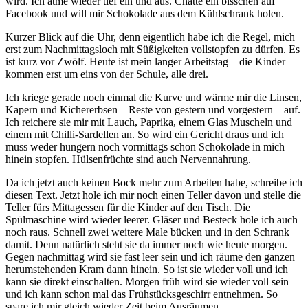
wird. Ich atme wieder tief ein und aus. Chatte ein bisschen auf
Facebook und will mir Schokolade aus dem Kühlschrank holen.
Kurzer Blick auf die Uhr, denn eigentlich habe ich die Regel, mich
erst zum Nachmittagsloch mit Süßigkeiten vollstopfen zu dürfen. Es
ist kurz vor Zwölf. Heute ist mein langer Arbeitstag – die Kinder
kommen erst um eins von der Schule, alle drei.
Ich kriege gerade noch einmal die Kurve und wärme mir die Linsen,
Kapern und Kichererbsen – Reste von gestern und vorgestern – auf.
Ich reichere sie mir mit Lauch, Paprika, einem Glas Muscheln und
einem mit Chilli-Sardellen an. So wird ein Gericht draus und ich
muss weder hungern noch vormittags schon Schokolade in mich
hinein stopfen. Hülsenfrüchte sind auch Nervennahrung.
Da ich jetzt auch keinen Bock mehr zum Arbeiten habe, schreibe ich
diesen Text. Jetzt hole ich mir noch einen Teller davon und stelle die
Teller fürs Mittagessen für die Kinder auf den Tisch. Die
Spülmaschine wird wieder leerer. Gläser und Besteck hole ich auch
noch raus. Schnell zwei weitere Male bücken und in den Schrank
damit. Denn natürlich steht sie da immer noch wie heute morgen.
Gegen nachmittag wird sie fast leer sein und ich räume den ganzen
herumstehenden Kram dann hinein. So ist sie wieder voll und ich
kann sie direkt einschalten. Morgen früh wird sie wieder voll sein
und ich kann schon mal das Frühstücksgeschirr entnehmen. So
spare ich mir gleich wieder Zeit beim Ausräumen. …