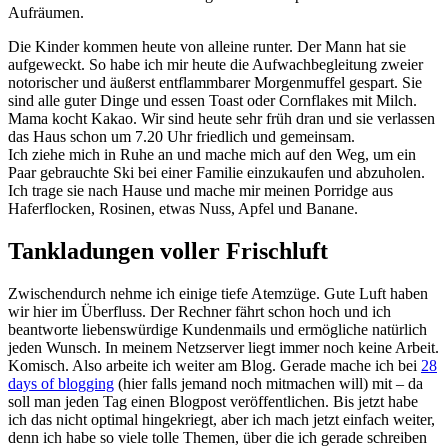
Aufräumen.
Die Kinder kommen heute von alleine runter. Der Mann hat sie
aufgeweckt. So habe ich mir heute die Aufwachbegleitung zweier
notorischer und äußerst entflammbarer Morgenmuffel gespart. Sie
sind alle guter Dinge und essen Toast oder Cornflakes mit Milch.
Mama kocht Kakao. Wir sind heute sehr früh dran und sie verlassen
das Haus schon um 7.20 Uhr friedlich und gemeinsam.
Ich ziehe mich in Ruhe an und mache mich auf den Weg, um ein
Paar gebrauchte Ski bei einer Familie einzukaufen und abzuholen.
Ich trage sie nach Hause und mache mir meinen Porridge aus
Haferflocken, Rosinen, etwas Nuss, Apfel und Banane.
Tankladungen voller Frischluft
Zwischendurch nehme ich einige tiefe Atemzüge. Gute Luft haben
wir hier im Überfluss. Der Rechner fährt schon hoch und ich
beantworte liebenswürdige Kundenmails und ermögliche natürlich
jeden Wunsch. In meinem Netzserver liegt immer noch keine Arbeit.
Komisch. Also arbeite ich weiter am Blog. Gerade mache ich bei
28
days of blogging
(hier falls jemand noch mitmachen will) mit – da
soll man jeden Tag einen Blogpost veröffentlichen. Bis jetzt habe
ich das nicht optimal hingekriegt, aber ich mach jetzt einfach weiter,
denn ich habe so viele tolle Themen, über die ich gerade schreiben