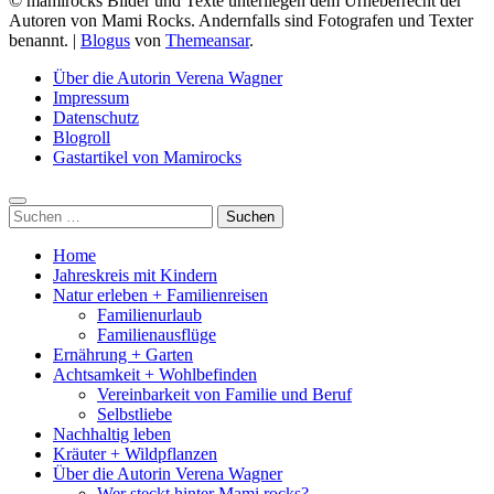
© mamirocks Bilder und Texte unterliegen dem Urheberrecht der
Autoren von Mami Rocks. Andernfalls sind Fotografen und Texter
benannt.
|
Blogus
von
Themeansar
.
Über die Autorin Verena Wagner
Impressum
Datenschutz
Blogroll
Gastartikel von Mamirocks
Suchen
nach:
Home
Jahreskreis mit Kindern
Natur erleben + Familienreisen
Familienurlaub
Familienausflüge
Ernährung + Garten
Achtsamkeit + Wohlbefinden
Vereinbarkeit von Familie und Beruf
Selbstliebe
Nachhaltig leben
Kräuter + Wildpflanzen
Über die Autorin Verena Wagner
Wer steckt hinter Mami rocks?