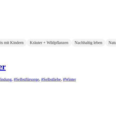
eis mit Kindern
Kräuter + Wildpflanzen
Nachhaltig leben
Natu
er
findung
,
#Selbstfürsorge
,
#Selbstliebe
,
#Winter