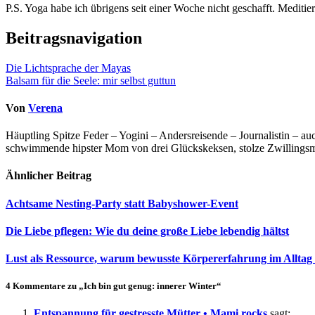
P.S. Yoga habe ich übrigens seit einer Woche nicht geschafft. Mediti
Beitragsnavigation
Die Lichtsprache der Mayas
Balsam für die Seele: mir selbst guttun
Von
Verena
Häuptling Spitze Feder – Yogini – Andersreisende – Journalistin – 
schwimmende hipster Mom von drei Glückskeksen, stolze Zwillingsmam
Ähnlicher Beitrag
Achtsame Nesting-Party statt Babyshower-Event
Die Liebe pflegen: Wie du deine große Liebe lebendig hältst
Lust als Ressource, warum bewusste Körpererfahrung im Alltag
4 Kommentare zu „Ich bin gut genug: innerer Winter“
Entspannung für gestresste Mütter • Mami rocks
sagt: