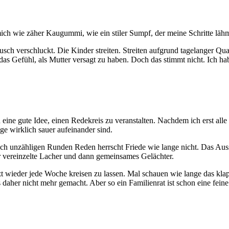
ich wie zäher Kaugummi, wie ein stiler Sumpf, der meine Schritte lähmt,
äusch verschluckt. Die Kinder streiten. Streiten aufgrund tagelanger 
s Gefühl, als Mutter versagt zu haben. Doch das stimmt nicht. Ich hab
 eine gute Idee, einen Redekreis zu veranstalten. Nachdem ich erst al
e wirklich sauer aufeinander sind.
ch unzähligen Runden Reden herrscht Friede wie lange nicht. Das Ausspr
ar vereinzelte Lacher und dann gemeinsames Gelächter.
etzt wieder jede Woche kreisen zu lassen. Mal schauen wie lange das 
 daher nicht mehr gemacht. Aber so ein Familienrat ist schon eine fein