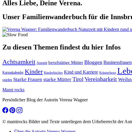
Alles Liebe, Deine Verena.
Unser Familienwanderbuch für die Innsbru
Zu diesen Themen findest du hier Infos
Achtsamkeit
Bloggen
berufstätige Mütter
Businessfrauen
Auszeit
Leb
Kinder
Kind und Karriere
Karmakalender
Kräuterhexe
Kinderbücher
Tirol
Vereinbarkeit
Starke Frauen
starke Mütter
Weihn
spielen
Mami rocks
Persönlicher Blog der Autorin Verena Wagner
© mamirocks Bilder und Texte unterliegen dem Urheberrecht der Aut
Über die Autorin Verena Wagner