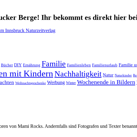
cker Berge! Ihr bekommt es direkt hier be
Familie
Familie u
DIY
Ernährung
Familienleben
Familienurlaub
Bücher
en mit Kindern
Nachhaltigkeit
Natur
Naturkinder
Re
Wochenende in Bildern
achten
Werbung
Winter
Weihnachtsgeschenke
oren von Mami Rocks. Andernfalls sind Fotografen und Texter benannt