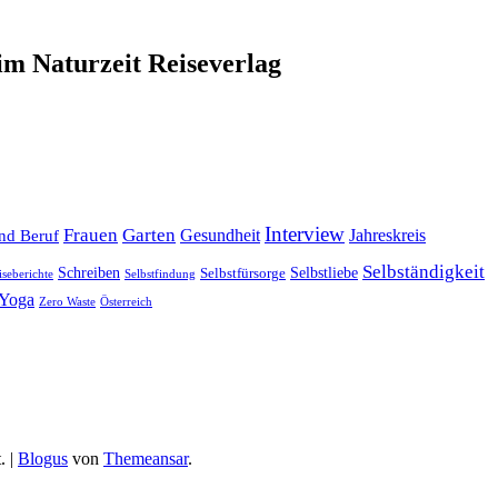
im Naturzeit Reiseverlag
Interview
Frauen
Garten
Gesundheit
Jahreskreis
nd Beruf
Selbständigkeit
Selbstliebe
Schreiben
Selbstfürsorge
iseberichte
Selbstfindung
Yoga
Zero Waste
Österreich
.
|
Blogus
von
Themeansar
.