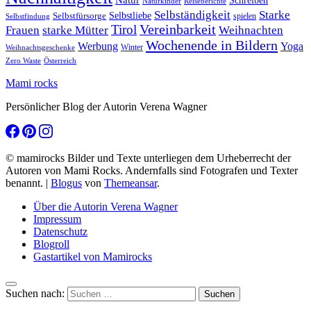
Schreiben
Naturkinder
Reiseberichte
Selbständigkeit
Starke
Selbstliebe
Selbstfürsorge
spielen
Selbstfindung
Tirol
Vereinbarkeit
Frauen
starke Mütter
Weihnachten
Wochenende in Bildern
Werbung
Yoga
Winter
Weihnachtsgeschenke
Zero Waste
Österreich
Mami rocks
Persönlicher Blog der Autorin Verena Wagner
© mamirocks Bilder und Texte unterliegen dem Urheberrecht der
Autoren von Mami Rocks. Andernfalls sind Fotografen und Texter
benannt.
|
Blogus
von
Themeansar
.
Über die Autorin Verena Wagner
Impressum
Datenschutz
Blogroll
Gastartikel von Mamirocks
Suchen nach: