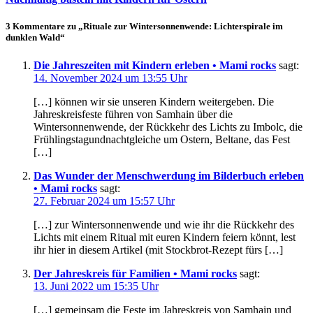
3 Kommentare zu „Rituale zur Wintersonnenwende: Lichterspirale im
dunklen Wald“
Die Jahreszeiten mit Kindern erleben • Mami rocks
sagt:
14. November 2024 um 13:55 Uhr
[…] können wir sie unseren Kindern weitergeben. Die
Jahreskreisfeste führen von Samhain über die
Wintersonnenwende, der Rückkehr des Lichts zu Imbolc, die
Frühlingstagundnachtgleiche um Ostern, Beltane, das Fest
[…]
Das Wunder der Menschwerdung im Bilderbuch erleben
• Mami rocks
sagt:
27. Februar 2024 um 15:57 Uhr
[…] zur Wintersonnenwende und wie ihr die Rückkehr des
Lichts mit einem Ritual mit euren Kindern feiern könnt, lest
ihr hier in diesem Artikel (mit Stockbrot-Rezept fürs […]
Der Jahreskreis für Familien • Mami rocks
sagt:
13. Juni 2022 um 15:35 Uhr
[…] gemeinsam die Feste im Jahreskreis von Samhain und