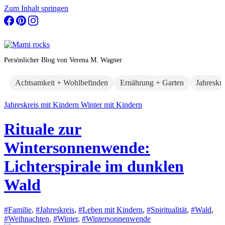
Zum Inhalt springen
Persönlicher Blog von Verena M. Wagner
Achtsamkeit + Wohlbefinden
Ernährung + Garten
Jahreskr
Jahreskreis mit Kindern
Winter mit Kindern
Rituale zur
Wintersonnenwende:
Lichterspirale im dunklen
Wald
#Familie
,
#Jahreskreis
,
#Leben mit Kindern
,
#Spiritualität
,
#Wald
,
#Weihnachten
,
#Winter
,
#Wintersonnenwende