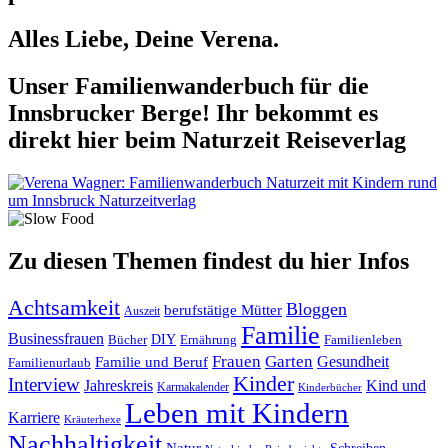
Alles Liebe, Deine Verena.
Unser Familienwanderbuch für die
Innsbrucker Berge! Ihr bekommt es
direkt hier beim Naturzeit Reiseverlag
Zu diesen Themen findest du hier Infos
Achtsamkeit
Bloggen
berufstätige Mütter
Auszeit
Familie
Businessfrauen
DIY
Ernährung
Familienleben
Bücher
Frauen
Garten
Gesundheit
Familie und Beruf
Familienurlaub
Kinder
Interview
Jahreskreis
Kind und
Karmakalender
Kinderbücher
Leben mit Kindern
Karriere
Kräuterhexe
Nachhaltigkeit
Natur