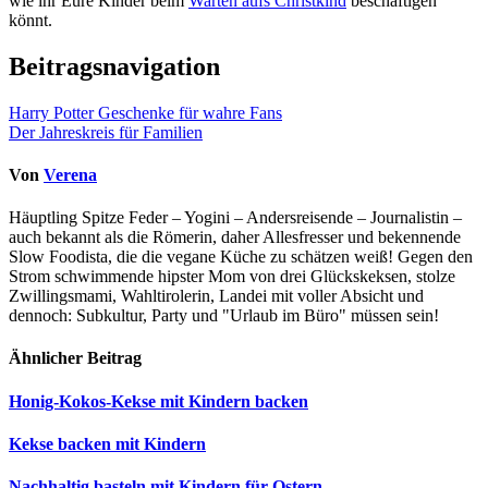
wie ihr Eure Kinder beim
Warten aufs Christkind
beschäftigen
könnt.
Beitragsnavigation
Harry Potter Geschenke für wahre Fans
Der Jahreskreis für Familien
Von
Verena
Häuptling Spitze Feder – Yogini – Andersreisende – Journalistin –
auch bekannt als die Römerin, daher Allesfresser und bekennende
Slow Foodista, die die vegane Küche zu schätzen weiß! Gegen den
Strom schwimmende hipster Mom von drei Glückskeksen, stolze
Zwillingsmami, Wahltirolerin, Landei mit voller Absicht und
dennoch: Subkultur, Party und "Urlaub im Büro" müssen sein!
Ähnlicher Beitrag
Honig-Kokos-Kekse mit Kindern backen
Kekse backen mit Kindern
Nachhaltig basteln mit Kindern für Ostern