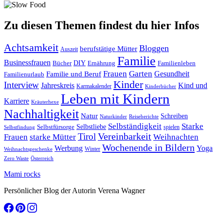
Zu diesen Themen findest du hier Infos
Achtsamkeit
Bloggen
berufstätige Mütter
Auszeit
Familie
Businessfrauen
DIY
Ernährung
Familienleben
Bücher
Frauen
Garten
Gesundheit
Familie und Beruf
Familienurlaub
Kinder
Interview
Jahreskreis
Kind und
Karmakalender
Kinderbücher
Leben mit Kindern
Karriere
Kräuterhexe
Nachhaltigkeit
Natur
Schreiben
Naturkinder
Reiseberichte
Selbständigkeit
Starke
Selbstliebe
Selbstfürsorge
spielen
Selbstfindung
Tirol
Vereinbarkeit
Frauen
starke Mütter
Weihnachten
Wochenende in Bildern
Werbung
Yoga
Winter
Weihnachtsgeschenke
Zero Waste
Österreich
Mami rocks
Persönlicher Blog der Autorin Verena Wagner