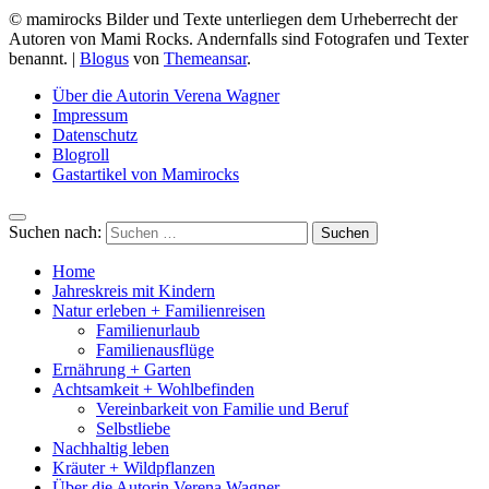
© mamirocks Bilder und Texte unterliegen dem Urheberrecht der
Autoren von Mami Rocks. Andernfalls sind Fotografen und Texter
benannt.
|
Blogus
von
Themeansar
.
Über die Autorin Verena Wagner
Impressum
Datenschutz
Blogroll
Gastartikel von Mamirocks
Suchen nach:
Home
Jahreskreis mit Kindern
Natur erleben + Familienreisen
Familienurlaub
Familienausflüge
Ernährung + Garten
Achtsamkeit + Wohlbefinden
Vereinbarkeit von Familie und Beruf
Selbstliebe
Nachhaltig leben
Kräuter + Wildpflanzen
Über die Autorin Verena Wagner