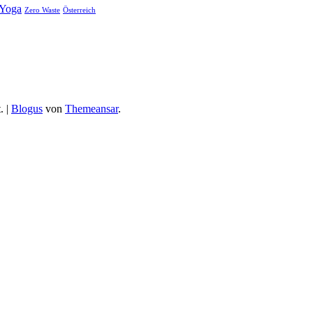
Yoga
Zero Waste
Österreich
.
|
Blogus
von
Themeansar
.