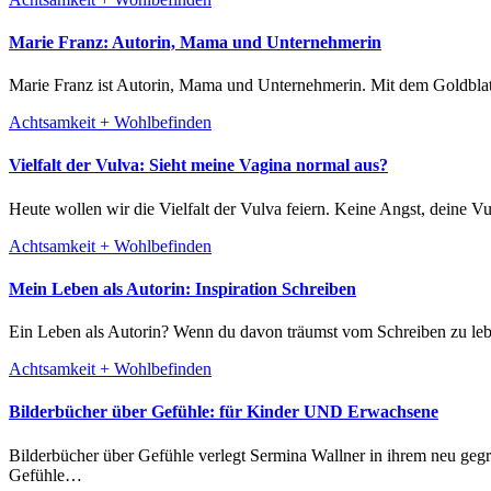
Marie Franz: Autorin, Mama und Unternehmerin
Marie Franz ist Autorin, Mama und Unternehmerin. Mit dem Goldblatt 
Achtsamkeit + Wohlbefinden
Vielfalt der Vulva: Sieht meine Vagina normal aus?
Heute wollen wir die Vielfalt der Vulva feiern. Keine Angst, deine 
Achtsamkeit + Wohlbefinden
Mein Leben als Autorin: Inspiration Schreiben
Ein Leben als Autorin? Wenn du davon träumst vom Schreiben zu lebe
Achtsamkeit + Wohlbefinden
Bilderbücher über Gefühle: für Kinder UND Erwachsene
Bilderbücher über Gefühle verlegt Sermina Wallner in ihrem neu gegründeten Verlag Waldschnecke. Wir freuen uns, dass sie im Karmakalender dabei ist und uns heute etwas zum Thema Bilderbücher über
Gefühle…