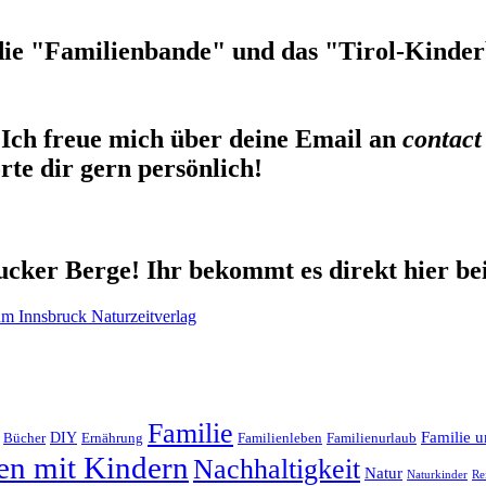
die "Familienbande" und das "Tirol-Kinderb
Ich freue mich über deine Email an
contact
te dir gern persönlich!
cker Berge! Ihr bekommt es direkt hier be
Familie
Familie u
DIY
Ernährung
Familienleben
Familienurlaub
Bücher
en mit Kindern
Nachhaltigkeit
Natur
Naturkinder
Re