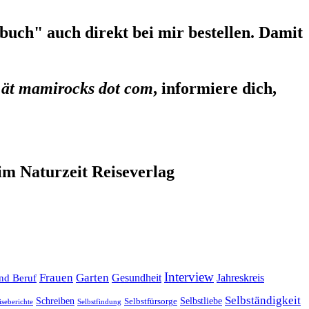
uch" auch direkt bei mir bestellen. Damit
 ät mamirocks dot com
, informiere dich,
im Naturzeit Reiseverlag
Interview
Frauen
Garten
Gesundheit
Jahreskreis
nd Beruf
Selbständigkeit
Selbstliebe
Schreiben
Selbstfürsorge
iseberichte
Selbstfindung