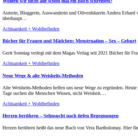
Wollten wir nicht alle schon mal ein Buch schreiben?
Autorin, Bloggerin, Auswanderin und Olivenbäuerin Andrea Erhard wollte nie ein Buch schreiben. Im Gespräch erzählt sie im Karmakalender, wieso sie jetzt schon ihr zweites Buch veröffentlicht hat. Und wie
überhaupt…
Achtsamkeit + Wohlbefinden
Bücher für Frauen und Mädchen: Menstruation – Sex – Geburt
Gerit Sonntag verlegt mit dem Magas Verlag seit 2021 Bücher für 
Achtsamkeit + Wohlbefinden
Neue Wege & alte Weisheits-Methoden
Alte Weisheits-Methoden helfen uns neue Wege zu ergründen. Heute teilt Manuela Unger, Journalistin, Systemische Therapeutin, Visionssuche-Leiterin und Dipl.-Sozialpädagogin, mit uns ihren Zugang. „Diese
Tage suchen die Menschen Wissen, nicht Weisheit.…
Achtsamkeit + Wohlbefinden
Herzen berühren – Sehnsucht nach tiefen Begegnungen
Herzen berühren heißt das neue Buch von Vera Bartholomay. Hier f