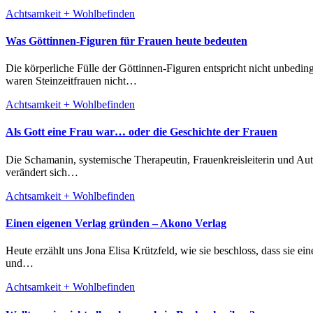
Achtsamkeit + Wohlbefinden
Was Göttinnen-Figuren für Frauen heute bedeuten
Die körperliche Fülle der Göttinnen-Figuren entspricht nicht unbedingt unserem Schönheitsideal. Sie erinnert uns an unsere eigene innere Fülle an Talenten, Fähigkeiten und unsere große Kreativität. Ganz sicher
waren Steinzeitfrauen nicht…
Achtsamkeit + Wohlbefinden
Als Gott eine Frau war… oder die Geschichte der Frauen
Die Schamanin, systemische Therapeutin, Frauenkreisleiterin und Autorin Jutta Westphalen erzählt uns heute über die weibliche Kraft, die in der Geschichte der Frauen steckt. Wir leben in Umbruchzeiten. Vieles
verändert sich…
Achtsamkeit + Wohlbefinden
Einen eigenen Verlag gründen – Akono Verlag
Heute erzählt uns Jona Elisa Krützfeld, wie sie beschloss, dass sie einen eigenen Verlag gründen muss, um afrikanischen Autorinnen und Autoren im deutschsprachigen Raum mehr Sichtbarkeit zu verleihen. Wie
und…
Achtsamkeit + Wohlbefinden