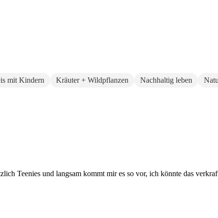
eis mit Kindern
Kräuter + Wildpflanzen
Nachhaltig leben
Natu
tzlich Teenies und langsam kommt mir es so vor, ich könnte das verkraft