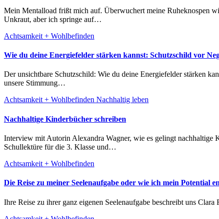
Mein Mentalload frißt mich auf. Überwuchert meine Ruheknospen wie der mächtige Giersch meine Wildblumenwiese. Das tägliche Gedankenkarussel alias To-Do-Liste nimmt an Fahrt auf, wuchert wie
Unkraut, aber ich springe auf…
Achtsamkeit + Wohlbefinden
Wie du deine Energiefelder stärken kannst: Schutzschild vor Neg
Der unsichtbare Schutzschild: Wie du deine Energiefelder stärken kannst und dich vor Negativität bewahrst. In unserer heutigen Welt sind wir täglich von verschiedenen Energien und Einflüssen umgeben, die
unsere Stimmung…
Achtsamkeit + Wohlbefinden
Nachhaltig leben
Nachhaltige Kinderbücher schreiben
Interview mit Autorin Alexandra Wagner, wie es gelingt nachhaltige Kinderbücher zu produzieren. Die Kinderbuchreihe meiner Kollegin Alexandra Wagner wird übrigens vom Tiroler Bildungsservice als
Schullektüre für die 3. Klasse und…
Achtsamkeit + Wohlbefinden
Die Reise zu meiner Seelenaufgabe oder wie ich mein Potential en
Ihre Reise zu ihrer ganz eigenen Seelenaufgabe beschreibt uns Clara
Achtsamkeit + Wohlbefinden