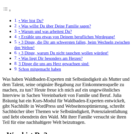
• Wer bist Du?
• Was willst Du über Deine Familie sagen?
• Warum und was arbeitest Du?
• Erzähle uns etwas von Deinem beruflichen Werdegang!
• 3 Dinge, die Dir am schwersten fallen, beim Wechseln zwischen
den Welten!
• 3 Dinge, warum Du nicht tauschen wollen würdest!
• Was liegt Dir besonders am Herzen?
3 Dinge die uns ans Herz gewachsen sind:
Schon mitgemacht haben
Was haben Waldbaden-Experten mit Selbständigkeit als Mutter und
dem Talent, seine originäre Begabung zur Einkommensquelle zu
machen, zu tun? Heute freue ich mich auf ein ungewöhnliches
Interview in Sachen Vereinbarkeit von Familie und Beruf. Julia
Bräunig hat ein Kurs-Modul für Waldbaden-Experten entwickelt,
gibt Nachhilfe in WordPress und Webseitenoptimierung, schreibt
Sachbücher über Themen wie Selbständigkeit, Potenzialentfaltung
und liebt obendrein den Wald. Mit ihrer Familie versucht sie ihren
Teil für eine nachhaltigere Welt beizutragen.