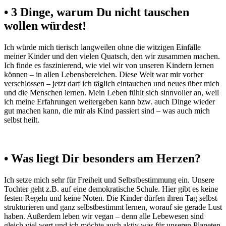
• 3 Dinge, warum Du nicht tauschen
wollen würdest!
Ich würde mich tierisch langweilen ohne die witzigen Einfälle
meiner Kinder und den vielen Quatsch, den wir zusammen machen.
Ich finde es faszinierend, wie viel wir von unseren Kindern lernen
können – in allen Lebensbereichen. Diese Welt war mir vorher
verschlossen – jetzt darf ich täglich eintauchen und neues über mich
und die Menschen lernen. Mein Leben fühlt sich sinnvoller an, weil
ich meine Erfahrungen weitergeben kann bzw. auch Dinge wieder
gut machen kann, die mir als Kind passiert sind – was auch mich
selbst heilt.
• Was liegt Dir besonders am Herzen?
Ich setze mich sehr für Freiheit und Selbstbestimmung ein. Unsere
Tochter geht z.B. auf eine demokratische Schule. Hier gibt es keine
festen Regeln und keine Noten. Die Kinder dürfen ihren Tag selbst
strukturieren und ganz selbstbestimmt lernen, worauf sie gerade Lust
haben. Außerdem leben wir vegan – denn alle Lebewesen sind
gleich viel wert und ich möchte auch aktiv was für unseren Planeten