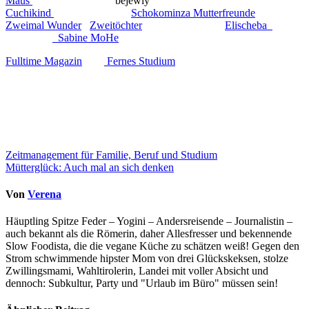
Maus
bejewly
Cuchikind
Schokominza Mutterfreunde
Zweimal Wunder
Zweitöchter
Elischeba
Sabine MoHe
Fulltime Magazin
Fernes Studium
Beitragsnavigation
Zeitmanagement für Familie, Beruf und Studium
Mütterglück: Auch mal an sich denken
Von
Verena
Häuptling Spitze Feder – Yogini – Andersreisende – Journalistin –
auch bekannt als die Römerin, daher Allesfresser und bekennende
Slow Foodista, die die vegane Küche zu schätzen weiß! Gegen den
Strom schwimmende hipster Mom von drei Glückskeksen, stolze
Zwillingsmami, Wahltirolerin, Landei mit voller Absicht und
dennoch: Subkultur, Party und "Urlaub im Büro" müssen sein!