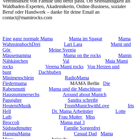
Vereinbarkeit von Familie und beruf passt. Ob Selbständigkeit als
Waldbaden-Experten, Akademikerin, Online-Business, sozialer
Beruf oder Handwerk – danke für deine Email an
contact@mamirocks.com
Eine ganz normale Mama
Mama im Spagat
Mama
WahnsinnhochDrei
Lari Lara
Mami und
Gör
Meine Svenja
Mäusemamma
Mama on the rocks
Mamis
Nähkästchen
Val
Maia Mami
rocks
Verena Mami rocks
Von Herzen und
bunt
Dachbuben
Minimenschlein
RadioMama
Fledermama
MAMA Berlin
Die
Rabenmutti
Mama und die Matschhose
Hausnummersechs
Around about Munich
Papajahre
Sandra schreibt
HeuteistMusik
FromMunichwithLove
Iris
Hell
Dr. Mama Arbeitstier
Lotte
Laib
Frau Mutter
Miss
Broccoli
Mama mal 3
Südstadtmutter
Familie Sorgenfrei
HammaMama
Casual Dad
Mama