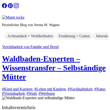
Zum
Inhalt
springen
Persönlicher Blog von Verena M. Wagner
Achtsamkeit + Wohlbefinden
Ernährung + Garten
Jahreskr
Vereinbarkeit von Familie und Beruf
Waldbaden-Experten –
Wissenstransfer – Selbständige
Mütter
#Kind und Karriere
,
#Leben mit Kindern
,
#Nachhaltigkeit
,
#Natur
,
#Vereinbarkeit
,
#Wald
,
#Werbung
Inhaltsverzeichnis