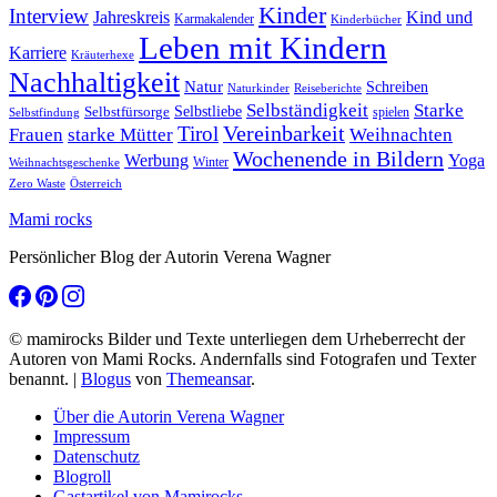
Kinder
Interview
Jahreskreis
Kind und
Karmakalender
Kinderbücher
Leben mit Kindern
Karriere
Kräuterhexe
Nachhaltigkeit
Natur
Schreiben
Naturkinder
Reiseberichte
Selbständigkeit
Starke
Selbstliebe
Selbstfürsorge
spielen
Selbstfindung
Tirol
Vereinbarkeit
Frauen
starke Mütter
Weihnachten
Wochenende in Bildern
Werbung
Yoga
Winter
Weihnachtsgeschenke
Zero Waste
Österreich
Mami rocks
Persönlicher Blog der Autorin Verena Wagner
© mamirocks Bilder und Texte unterliegen dem Urheberrecht der
Autoren von Mami Rocks. Andernfalls sind Fotografen und Texter
benannt.
|
Blogus
von
Themeansar
.
Über die Autorin Verena Wagner
Impressum
Datenschutz
Blogroll
Gastartikel von Mamirocks